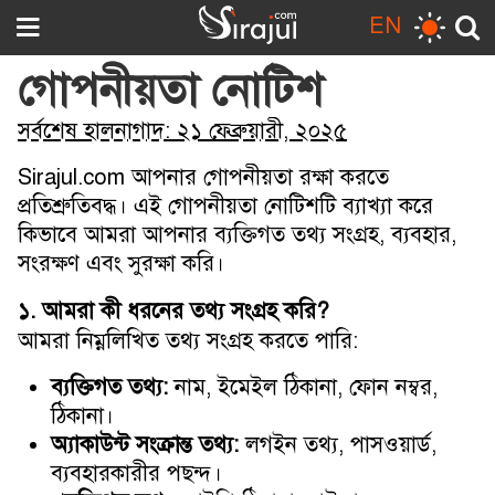
EN
গোপনীয়তা নোটিশ
সর্বশেষ হালনাগাদ: ২১ ফেব্রুয়ারী, ২০২৫
Sirajul.com আপনার গোপনীয়তা রক্ষা করতে
প্রতিশ্রুতিবদ্ধ। এই গোপনীয়তা নোটিশটি ব্যাখ্যা করে
কিভাবে আমরা আপনার ব্যক্তিগত তথ্য সংগ্রহ, ব্যবহার,
সংরক্ষণ এবং সুরক্ষা করি।
১. আমরা কী ধরনের তথ্য সংগ্রহ করি?
আমরা নিম্নলিখিত তথ্য সংগ্রহ করতে পারি:
ব্যক্তিগত তথ্য:
নাম, ইমেইল ঠিকানা, ফোন নম্বর,
ঠিকানা।
অ্যাকাউন্ট সংক্রান্ত তথ্য:
লগইন তথ্য, পাসওয়ার্ড,
ব্যবহারকারীর পছন্দ।