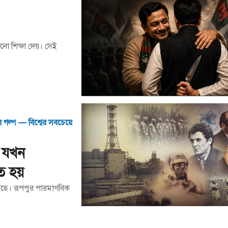
 শিক্ষা দেয়। সেই
দের গল্প — বিশ্বের সবচেয়ে
 যখন
িত হয়
করেছে। রূপপুর পারমাণবিক