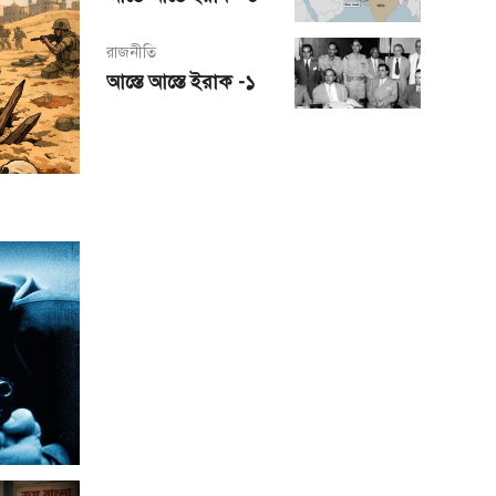
রাজনীতি
আস্তে আস্তে ইরাক -১