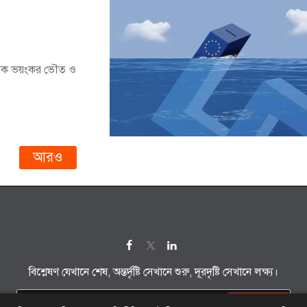
ছিল এক ভয়ংকর ভৌত ও
আরও
বিশ্লেষণ যেখানে শেষ, অন্তর্দৃষ্টি সেখানে শুরু, দূরদৃষ্টি সেখানে লক্ষ্য।
সাবস্ক্রাইব