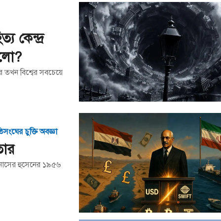
য কেন্দ্র
আলো?
ার তখন বিশ্বের সবচেয়ে
ংঘের চুক্তি অবজ্ঞা
তার
 নাসের হুসেনের ১৯৫৬