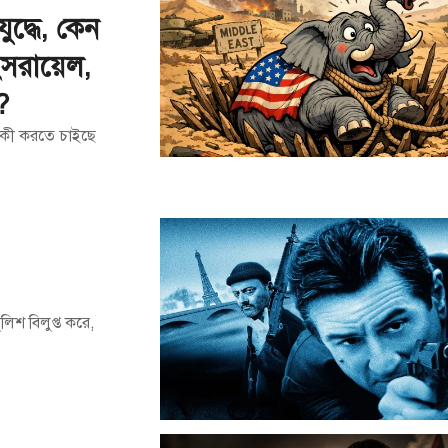
যুদ্ধে, কেন
ইসরায়েল,
?
্ত, কী করতে চাইছে
লিশ বিলুপ্ত করে,