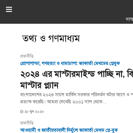
সাম্
তথ্য ও গণমাধ্যম
রাজনীতি
প্রোপাগান্ডা, গণহত্যা ও ধামাচাপা: জাকার্তা মেথডের প্লেবুক
২০২৪ এর মাস্টারমাইন্ড পাচ্ছি না, কিন
মাস্টার প্ল্যান
বাংলাদেশের ২০২৪ সালে মার্কিন সরকার পরিবর্তন ঘটার আগে ও
প্রত্যক্ষ করেছি। আমরা দেখেছি ২০০১ সাল থেকে...
২৮ জুন ২০২৬
রাজনীতি
আওয়ামী ও জাতীয়তাবাদী নির্মূলে জাকার্তা মেথড প্লে-বুক