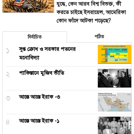
যুদ্ধে, কেন আরব বিশ্ব বিভক্ত, কী
করতে চাইছে ইসরায়েল, আমেরিকা
কোন ফাঁদে আটকা পড়েছে?
পঠিত
নির্বাচিত
১
সুপ্ত ক্রোধ ও সরকার পতনের
মনোবিদ্যা
২
পাকিস্তানে মুজিব ভীতি
৩
আস্তে আস্তে ইরাক -৩
৪
আস্তে আস্তে ইরাক -১