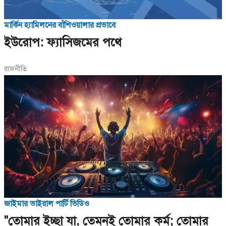
মার্কিন হ্যামিলনের বাঁশিওয়ালার প্রভাবে
ইউরোপ: ফ্যাসিজমের পথে
রাজনীতি
জাইমার ভাইরাল পার্টি ভিডিও
"তোমার ইচ্ছা যা, তেমনই তোমার কর্ম; তোমার