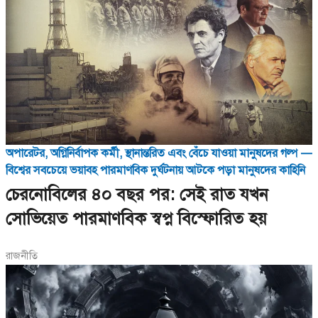
অপারেটর, অগ্নিনির্বাপক কর্মী, স্থানান্তরিত এবং বেঁচে যাওয়া মানুষদের গল্প —
বিশ্বের সবচেয়ে ভয়াবহ পারমাণবিক দুর্ঘটনায় আটকে পড়া মানুষদের কাহিনি
চেরনোবিলের ৪০ বছর পর: সেই রাত যখন
সোভিয়েত পারমাণবিক স্বপ্ন বিস্ফোরিত হয়
রাজনীতি