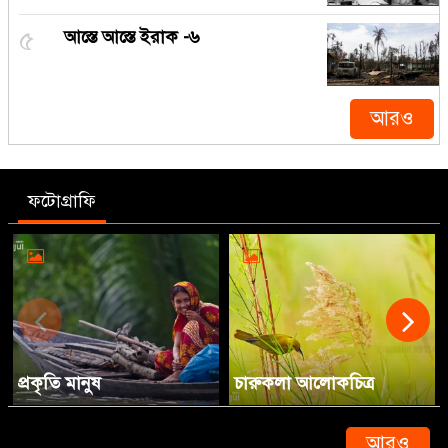
৫
আস্তে আস্তে ইরাক -৬
আরও
ফটোগ্রাফি
প্রকৃতি মানুষ
চারুকলা আলোকচিত্র
আরও