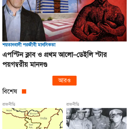
শয়তানবাদী পরজীবী মানসিকতা
এপস্টিন ক্লাব ও প্রথম আলো–ডেইলি স্টার
পয়গম্বরীয় মানদণ্ড
আরও
বিশেষ
রাজনীতি
রাজনীতি