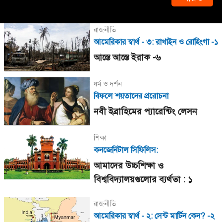
রাজনীতি
আমেরিকার স্বার্থ - ৩: রাখাইন ও রোহিংগা -১
আস্তে আস্তে ইরাক -৬
ধর্ম ও দর্শন
বিফলে শয়তানের প্ররোচনা
নবী ইব্রাহিমের প্যারেন্টিং লেসন
শিক্ষা
কনজেনিটাল সিফিলিস:
আমাদের উচ্চশিক্ষা ও
বিশ্ববিদ্যালয়গুলোর ব্যর্থতা : ১
রাজনীতি
আমেরিকার স্বার্থ - ২: সেন্ট মার্টিন কেন? -২