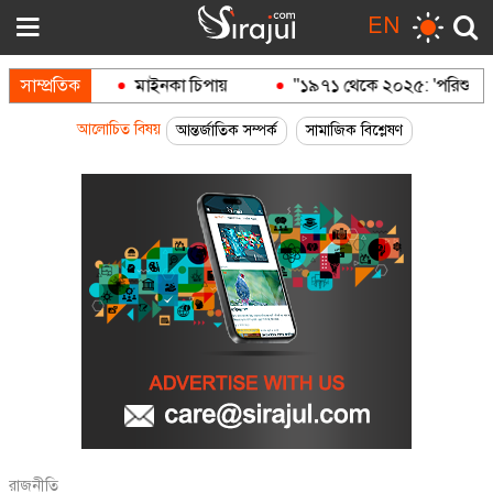
EN
দুক
সাম্প্রতিক
মাইনকা চিপায়
"১৯৭১ থেকে ২০২৫: 'পরিশুদ্ধ' আওয়ামী 
আলোচিত বিষয়
আন্তর্জাতিক সম্পর্ক
সামাজিক বিশ্লেষণ
রাজনীতি