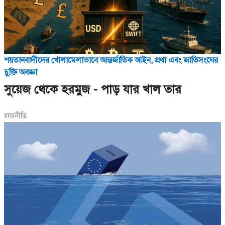
শয়তানবাদীদের খোলামেলাভাবে আন্তর্জাতিক আইন, প্রথা এবং জাতিসংঘের
চুক্তি অবজ্ঞা
সুয়েজ থেকে হরমুজ - পাড় যার খাল তার
রাজনীতি