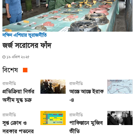
দক্ষিন এশিয়ার ভূরাজনীতি
জর্জ সরোসের ফাঁদ
১৯ এপ্রিল ২০২৫
বিশেষ
রাজনীতি
রাজনীতি
প্রতিক্রিয়া নির্ভর
আস্তে আস্তে ইরাক
অসীম যুদ্ধ চক্র
-৪
রাজনীতি
রাজনীতি
সুপ্ত ক্রোধ ও
পাকিস্তানে মুজিব
সরকার পতনের
ভীতি