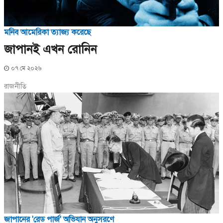
মনিব আমেরিকা ত্যাজ্য করেছে
জাপানই এখন রোনিন
০৭ মে ২০২৬
রাজনীতি
জাপানের 'রেড পার্জ' অভিযান অনুসরণে