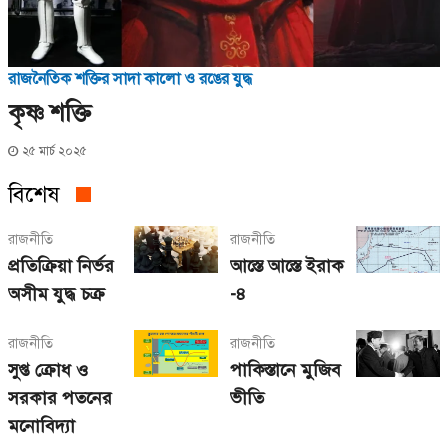
রাজনৈতিক শক্তির সাদা কালো ও রঙের যুদ্ধ
কৃষ্ণ শক্তি
২৫ মার্চ ২০২৫
বিশেষ
রাজনীতি
রাজনীতি
প্রতিক্রিয়া নির্ভর
আস্তে আস্তে ইরাক
অসীম যুদ্ধ চক্র
-৪
রাজনীতি
রাজনীতি
সুপ্ত ক্রোধ ও
পাকিস্তানে মুজিব
সরকার পতনের
ভীতি
মনোবিদ্যা