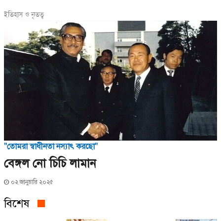
ইতিহাস ও নৃতত্ব
"তোমরা স্বাধীনতা নস্যাৎ করছো"
বেঙ্গল নো চিচি লামান
০২ জানুয়ারি ২০২৫
বিশেষ