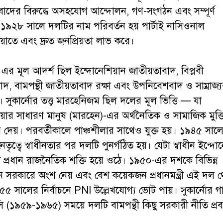
াদের বিরুদ্ধে অসহযোগ আন্দোলন, গণ-সংগঠন এবং সম্পূর্ণ
। ১৯২৮ সালে দলটির নাম পরিবর্তন হয় পার্টাই নাসিওনাল
য়াতে এবং দ্রুত জনপ্রিয়তা লাভ করে।
র মূল আদর্শ ছিল ইন্দোনেশিয়ান জাতীয়তাবাদ, বিপ্লবী
দ, বামপন্থী জাতীয়তাবাদ রক্ষা এবং উপনিবেশবাদ ও সাম্রাজ্
 সুকার্নোর তত্ত্ব মারহেনিজম ছিল দলের মূল ভিত্তি — যা
য়ার সাধারণ মানুষ (মারহেন)-এর অর্থনৈতিক ও সামাজিক মুক্
দেয়। পরবর্তীকালে পাঞ্চশীলার সাথেও যুক্ত হয়। ১৯৪৫ সাল
নেতৃত্বে স্বাধীনতার পর দলটি পুনর্গঠিত হয়। যেটা স্বাধীন ইন্দ
 প্রধান রাজনৈতিক শক্তি হয়ে ওঠে। ১৯৫০-এর দশকে বিভিন্ন
ন সরকারে অংশ নেয় এবং বেশ কয়েকজন প্রধানমন্ত্রী এই দল 
৫ সালের নির্বাচনে PNI উল্লেখযোগ্য ভোট পায়। সুকার্নোর 
ি (১৯৫৯-১৯৬৫) সময়ে দলটি বামপন্থী কিছু সরকারী নীতি প্রবর