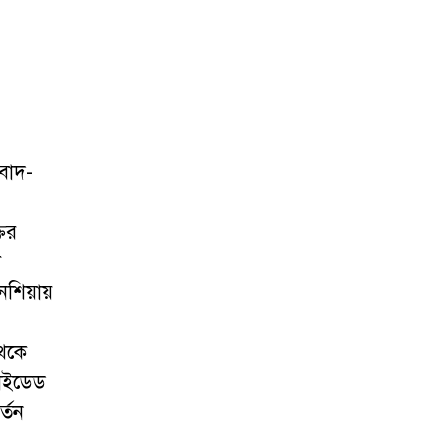
যবাদ-
তির
ে
োনেশিয়ায়
থেকে
গাইডেড
্তন