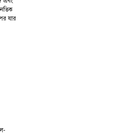
াদ এবং
নৈতিক
 পর যার
শল-