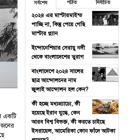
পঠিত
নির্বাচিত
সর্বশেষ
২০২৪ এর মাস্টারমাইন্ড
পাচ্ছি না, কিন্তু পেয়ে গেছি
মাস্টার প্ল্যান
ইন্দোনেশিয়ার সেরায়ু নদী
থেকে বাংলাদেশের তুরাগ
বাংলাদেশে ২০২৪ সালের
ছাত্র আন্দোলনের নাম
জুলাই আন্দোলন হল কেন?
কী হচ্ছে মধ্যপ্র্যাচ্যে, কী
হয়েছে ইরান যুদ্ধে, কেন
জন একটি
আরব বিশ্ব বিভক্ত, কী করতে চাইছে
৩ জনের
ইসরায়েল, আমেরিকা কোন ফাঁদে আটকা
ছে