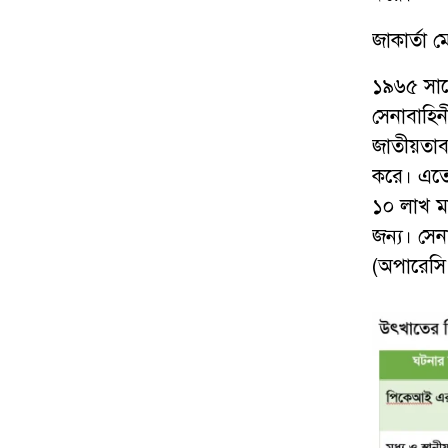
জাকার্তা ম
১৯৬৫ সালে
সেনাবাহিনী
জাতীয়তাব
করে। এতে 
১০ লাখ মা
জন্য। সে
(অপারেসি