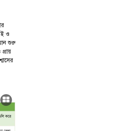
ার
েআই ও
ান শুরু
্রায়
্বাসের