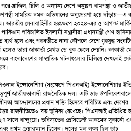
যা পরে ব্রাজিল, চিলি ও অন্যান্য দেশে অনুরূপ বামপন্থা ও জাতী
িণপন্থী সামরিক দমন-অভিযানের অনুপ্রেরণা হয়ে দাঁড়ায়—এ
। ভারতীয় সেনাবাহিনীর হস্তক্ষেপে ২০২৪-এর ৫ আগস্ট মার্কি
র ও পাকিস্তান পরিচালিত ইসলামী সন্ত্রাসীরা প্রধানমন্ত্রী শেখ হাসিন
ে ব্যর্থ হলে এবং পরবর্তীতে নানা কৌশলে দেশে গৃহযুদ্ধ সংঘট
্থ হলেও তারা জাকার্তা মেথড প্লে-বুক ফেলে দেয়নি। জাকার্তা 
র সঙ্গে বাংলাদেশের সাম্প্রতিক ঘটনাগুলোর মিলিয়ে দেখলেই সে
হবে।
াসিওনাল ইন্দোনেশিয়া (সংক্ষেপে পিএনআই) ইন্দোনেশিয়ার ইত
ুত্বপূর্ণ জাতীয়তাবাদী রাজনৈতিক দল। এটি ডাচ উপনিবেশবাদ
স্বাধীনতা আন্দোলনের প্রধান শক্তি হিসেবে পরিচিত এবং দেশের
-উত্তর রাজনীতিতেও বড় ভূমিকা রেখেছে। পিএনআই প্রতিষ্ঠিত 
৭ সালে বান্দুংয়ে। ভবিষ্যতের প্রেসিডেন্ট আকমেদ সুকার্নো এ
তা এবং প্রথম চেয়ারম্যান ছিলেন। দলের মূল লক্ষ্য ছিল ডাচ