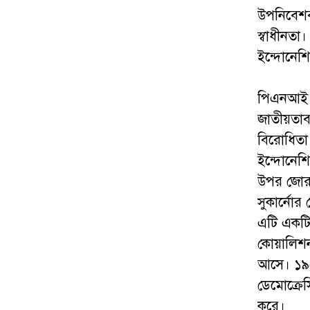
উপনিবেশব
স্বাধীনতা
ইন্দোনেশি
পিএনআই এ
জাতীয়তাবা
বিরোধিতা।
ইন্দোনেশি
উপর জোর 
সুকার্নোর 
এটি একটি
কোয়ালিশ
আসে। ১৯৫
ডেমোক্রেস
করে।