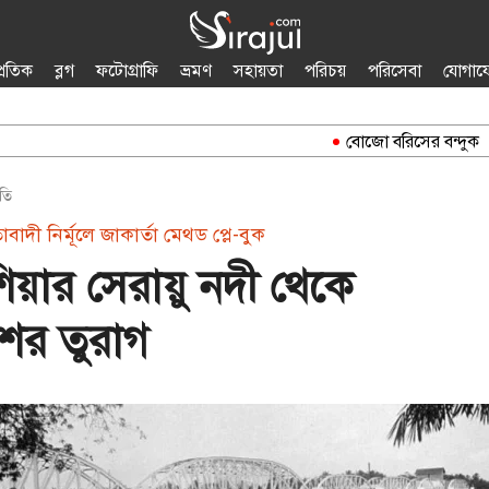
প্রতিক
ব্লগ
ফটোগ্রাফি
ভ্রমণ
সহায়তা
পরিচয়
পরিসেবা
যোগায
বোজো বরিসের বন্দুক
তি
দী নির্মূলে জাকার্তা মেথড প্লে-বুক
িয়ার সেরায়ু নদী থেকে
শের তুরাগ