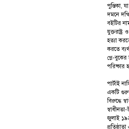
পুস্তিকা, 
দমনে দক্ষ
বইটির নাম
যুক্তরাষ্ট্
হত্যা করত
করতে ব্যর
প্লে-বুকে
পরিষ্কার 
পার্টাই ন
একটি গুর
বিরুদ্ধে 
স্বাধীনতা
জুলাই ১৯২
প্রতিষ্ঠা