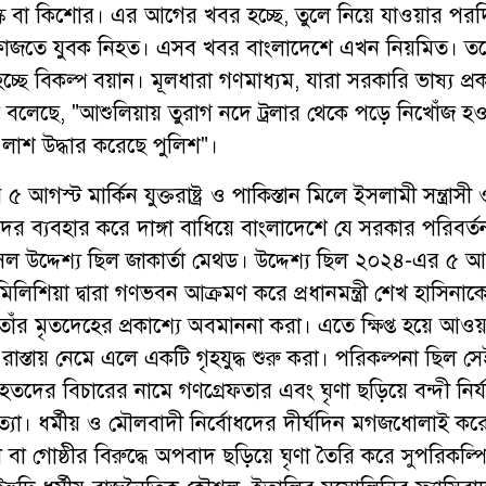
য়স্ক বা কিশোর। এর আগের খবর হচ্ছে, তুলে নিয়ে যাওয়ার পর
ফাজতে যুবক নিহত। এসব খবর বাংলাদেশে এখন নিয়মিত। ত
্ণ হচ্ছে বিকল্প বয়ান। মূলধারা গণমাধ্যম, যারা সরকারি ভাষ্য প্র
 বলেছে, "আশুলিয়ায় তুরাগ নদে ট্রলার থেকে পড়ে নিখোঁজ হও
লাশ উদ্ধার করেছে পুলিশ"।
আগস্ট মার্কিন যুক্তরাষ্ট্র ও পাকিস্তান মিলে ইসলামী সন্ত্রাসী
র ব্যবহার করে দাঙ্গা বাধিয়ে বাংলাদেশে যে সরকার পরিবর্ত
 উদ্দেশ্য ছিল জাকার্তা মেথড। উদ্দেশ্য ছিল ২০২৪-এর ৫ আ
 মিলিশিয়া দ্বারা গণভবন আক্রমণ করে প্রধানমন্ত্রী শেখ হাসিনাকে
াঁর মৃতদেহের প্রকাশ্যে অবমাননা করা। এতে ক্ষিপ্ত হয়ে আওয়
 রাস্তায় নেমে এলে একটি গৃহযুদ্ধ শুরু করা। পরিকল্পনা ছিল স
 নিহতদের বিচারের নামে গণগ্রেফতার এবং ঘৃণা ছড়িয়ে বন্দী নির
ত্যা। ধর্মীয় ও মৌলবাদী নির্বোধদের দীর্ঘদিন মগজধোলাই কর
া গোষ্ঠীর বিরুদ্ধে অপবাদ ছড়িয়ে ঘৃণা তৈরি করে সুপরিকল্