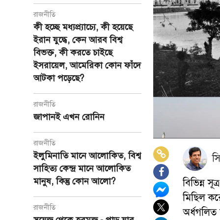
রাজনীতি
কী হচ্ছে মধ্যপ্র্যাচ্যে, কী হয়েছে
ইরান যুদ্ধে, কেন আরব বিশ্ব
বিভক্ত, কী করতে চাইছে
ইসরায়েল, আমেরিকা কোন ফাঁদে
আটকা পড়েছে?
রাজনীতি
জাপানই এখন রোনিন
রাজনীতি
ইলুমিনাতি মানে আলোকিত, বিশ্ব
স
সাহিত্য কেন্দ্র মানে আলোকিত
মানুষ, কিন্তু কোন আলো?
বিভিন্ন 
মিছিল কর
রাজনীতি
অর্ধগলিত 