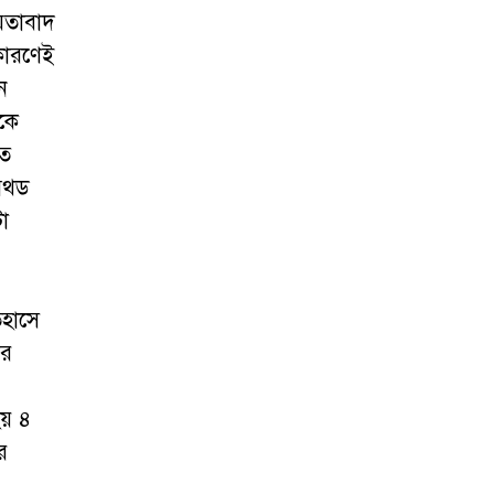
য়তাবাদ
 কারণেই
ন
াকে
িত
মেথড
টা
িহাসে
ের
হয় ৪
র