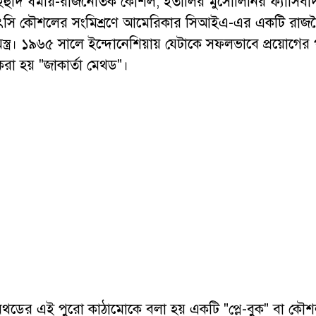
ড ইহুদি ধর্মীয়-রাজনৈতিক কৌশল, ইতালির মুসোলিনির ফ্যাসিব
নাৎসি কৌশলের সংমিশ্রণে আমেরিকার সিআইএ-এর একটি রাজ
 অস্ত্র। ১৯৬৫ সালে ইন্দোনেশিয়ায় যেটাকে সফলভাবে প্রয়োগের
া হয় "জাকার্তা মেথড"।
মেথডের এই পুরো কাঠামোকে বলা হয় একটি "প্লে-বুক" বা কৌ