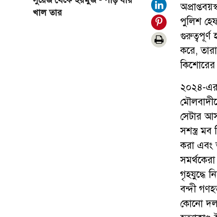
সুয়েজ থেকে হরমুজ - পাড় যার
অপ্রাপ্তব
খাল তার
পুলিশ হে
গুরুত্বপূর
করে, তারা
কিশোরের 
২০২৪-এর ৫ 
মৌলবাদীদে
সেটার আসল
সশস্ত্র মব
করা এবং ত
সমর্থকেরা
গৃহযুদ্ধে
বন্দী গণহ
কোনো দল ব