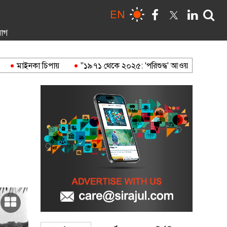
EN
োগ
মাইনকা চিপায়
"১৯৭১ থেকে ২০২৫: 'পরিশুদ্ধ' আওয়ামী লীগ থেকে 'রিফাই