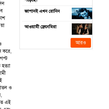
পড়েছে?
দিন
বে
জাপানই এখন রোনিন
কাশ
য়া
আওয়ামী ফ্রেনেমিরা
আরও
 ও
ন করে,
গস্ট
 হত্যা
ামী
েই
্যাতন ও
ে,
পিত এই