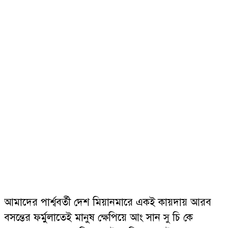
আমাদের পার্শ্ববর্তী দেশ মিয়ানমারে একই কায়দায় আরব
বসন্তের ফর্মুলাতেই মানুষ ক্ষেপিয়ে আং সান সু চি কে