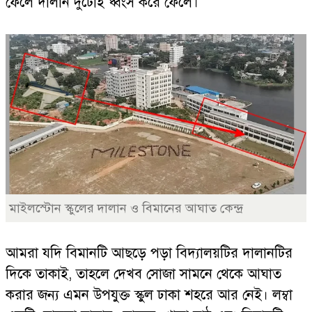
ফেলে দালান দুটোই ধ্বংস করে ফেলে।
মাইলস্টোন স্কুলের দালান ও বিমানের আঘাত কেন্দ্র
আমরা যদি বিমানটি আছড়ে পড়া বিদ্যালয়টির দালানটির
দিকে তাকাই, তাহলে দেখব সোজা সামনে থেকে আঘাত
করার জন্য এমন উপযুক্ত স্কুল ঢাকা শহরে আর নেই। লম্বা