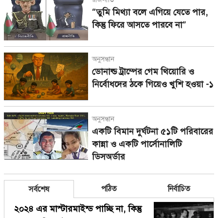
“তুমি মিথ্যা বলে এগিয়ে যেতে পার,
কিন্তু ফিরে আসতে পারবে না”
অনুসন্ধান
ডোনাল্ড ট্রাম্পের গেম থিয়োরি ও
নির্বোধদের ঠকে গিয়েও খুশি হওয়া -১
অনুসন্ধান
একটি বিমান দুর্ঘটনা ৫১টি পরিবারের
কান্না ও একটি পার্সোনালিটি
ডিসঅর্ডার
পঠিত
নির্বাচিত
সর্বশেষ
২০২৪ এর মাস্টারমাইন্ড পাচ্ছি না, কিন্তু