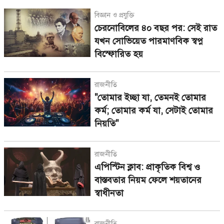
বিজ্ঞান ও প্রযুক্তি
চেরনোবিলের ৪০ বছর পর: সেই রাত
যখন সোভিয়েত পারমাণবিক স্বপ্ন
বিস্ফোরিত হয়
রাজনীতি
"তোমার ইচ্ছা যা, তেমনই তোমার
কর্ম; তোমার কর্ম যা, সেটাই তোমার
নিয়তি"
রাজনীতি
এপিস্টিন ক্লাব: প্রাকৃতিক বিশ্ব ও
বাস্তবতার নিয়ম ফেলে শয়তানের
স্বাধীনতা
রাজনীতি