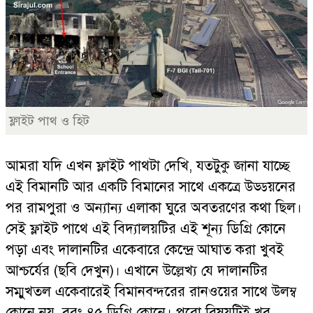
ফ্লাইট পাথ ও হিট
আমরা যদি এখন ফ্লাইট পাথটা দেখি, যতটুকু জানা যাচ্ছে
এই বিমানটি আর একটি বিমানের সাথে একত্রে উড্ডয়নের
পর রামপুরা ও অন্যান্য এলাকা ঘুরে অবতরণের কথা ছিল।
সেই ফ্লাইট পাথে এই বিদ্যালয়টির এই শূন্য ডিগ্রি কোনে
পড়া এবং দালানটির একেবারে কেন্দ্রে আঘাত করা খুবই
আশ্চর্যের (ছবি দেখুন)। এখানে উল্লেখ্য যে দালানটির
সম্মুখতল একেবারেই বিমানবন্দরের রানওয়ের সাথে উলম্ব
কোনে নয়, বরং ৪৫ ডিগ্রি কোনে। পুরো বিষয়টিই খুব