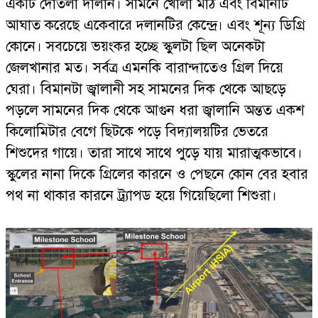
একটি দোতলা দালান। সামনে খোলা মাঠ এবং বিমানটি
আঘাত করেছে একেবারে দ্লানটির কেন্দ্রে। এবং শূন্য ডিগ্রি
কোনে। সবচেয়ে ভয়ংকর হচ্ছে স্কুলটা ছিল অনেকটা
জেলখানার মত। সর্বত্র এমনকি বারান্দাতেও গ্রিল দিয়ে
ঘেরা। বিমানটা জ্বালানী সহ সামনের দিক থেকে আছড়ে
পড়লে সামনের দিক থেকে আগুন ধরা জ্বালানি অন্তত একশ
কিলোমিটার বেগে ছিটকে পড়ে বিদ্যালয়টির ভেতরে
শিশুদের গায়ে। তারা সাথে সাথে পুড়ে যায় মারাত্মকভাবে।
স্কুলের নানা দিকে গ্রিলের কারনে ও পেছনে কোন বের হবার
পথ না থাকার কারনে ট্র্যাপড হয়ে গিয়েছিলো শিশুরা।