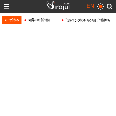
EN
দুক
সাম্প্রতিক
মাইনকা চিপায়
"১৯৭১ থেকে ২০২৫: 'পরিশুদ্ধ' আওয়ামী 