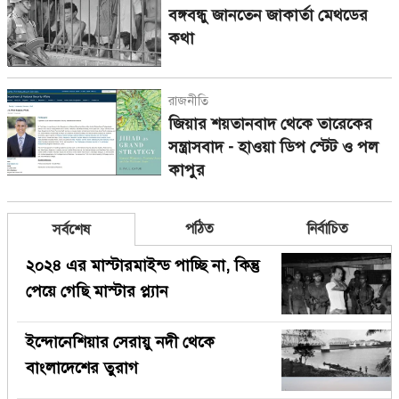
বঙ্গবন্ধু জানতেন জাকার্তা মেথডের
কথা
রাজনীতি
জিয়ার শয়তানবাদ থেকে তারেকের
সন্ত্রাসবাদ - হাওয়া ডিপ স্টেট ও পল
কাপুর
পঠিত
নির্বাচিত
সর্বশেষ
২০২৪ এর মাস্টারমাইন্ড পাচ্ছি না, কিন্তু
পেয়ে গেছি মাস্টার প্ল্যান
ইন্দোনেশিয়ার সেরায়ু নদী থেকে
বাংলাদেশের তুরাগ