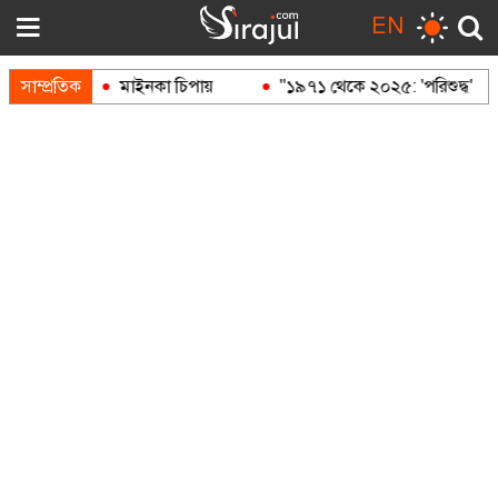
EN
দুক
সাম্প্রতিক
মাইনকা চিপায়
"১৯৭১ থেকে ২০২৫: 'পরিশুদ্ধ' আওয়ামী 