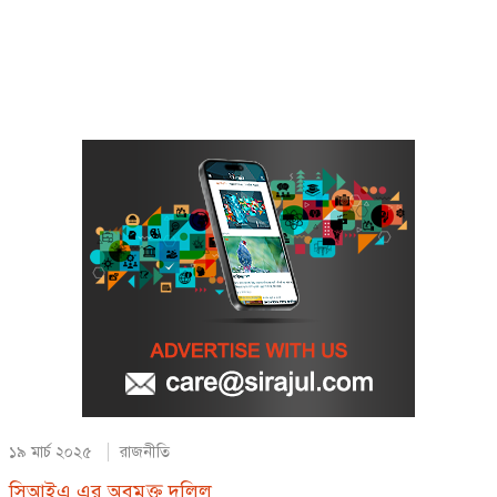
১৯ মার্চ ২০২৫
রাজনীতি
সিআইএ এর অবমুক্ত দলিল