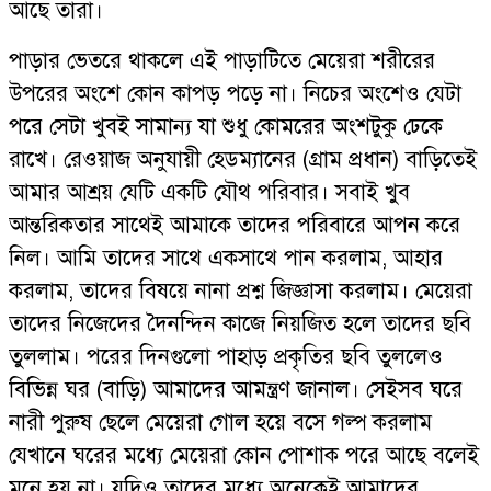
আছে তারা।
পাড়ার ভেতরে থাকলে এই পাড়াটিতে মেয়েরা শরীরের
উপরের অংশে কোন কাপড় পড়ে না। নিচের অংশেও যেটা
পরে সেটা খুবই সামান্য যা শুধু কোমরের অংশটুকু ঢেকে
রাখে। রেওয়াজ অনুযায়ী হেডম্যানের (গ্রাম প্রধান) বাড়িতেই
আমার আশ্রয় যেটি একটি যৌথ পরিবার। সবাই খুব
আন্তরিকতার সাথেই আমাকে তাদের পরিবারে আপন করে
নিল। আমি তাদের সাথে একসাথে পান করলাম, আহার
করলাম, তাদের বিষয়ে নানা প্রশ্ন জিজ্ঞাসা করলাম। মেয়েরা
তাদের নিজেদের দৈনন্দিন কাজে নিয়জিত হলে তাদের ছবি
তুললাম। পরের দিনগুলো পাহাড় প্রকৃতির ছবি তুললেও
বিভিন্ন ঘর (বাড়ি) আমাদের আমন্ত্রণ জানাল। সেইসব ঘরে
নারী পুরুষ ছেলে মেয়েরা গোল হয়ে বসে গল্প করলাম
যেখানে ঘরের মধ্যে মেয়েরা কোন পোশাক পরে আছে বলেই
মনে হয় না। যদিও তাদের মধ্যে অনেকেই আমাদের