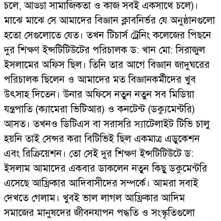
চলে, আড্ডা সামাজিকতা ও কাজ সবই একসাথে চলে)।
মাঝে মাঝে সে আমাদের বিজ্ঞান ক্লাবনির্ভর যে অনুষ্ঠানগুলো
হতো সেগুলোতে যেত। তখন টিচার্স ট্রেনিং কলেজের পিছনে
দুর শিক্ষণ ইন্সটিটিউটের পরিচালক ড: খান মো: সিরাজুল
ইসলামের অফিস ছিল। তিনি তার আগে বিজ্ঞান জাদুঘরের
পরিচালক ছিলেন ও আমাদের মত বিজ্ঞানকর্মীদের খুব
উৎসাহ দিতেন। উনার অফিসে নতুন নতুন সব মিডিয়া
যন্ত্রপাতি (ক্যামেরা ভিটিআর) ও কনটেন্ট (ডক্যুমেন্টরি)
আসত। তখনও ডিটিএস বা সরাসরি স্যাটেলাইট টিভি চালু
হয়নি তাই সেন্সর করা বিটিভিই ছিল একমাত্র এডুকেশন
এবং রিক্রিয়েশন। তো সেই দুর শিক্ষণ ইন্সটিটিউটে ড:
ইসলাম আমাদের একবার ডাকলেন নতুন কিছু ডকুমেন্টরি
এসেছে আফ্রিকার আদিবাসীদের সম্পর্কে। আমরা সবাই
দেখতে গেলাম। খুবই ভাল লাগল আফ্রিকার আদিম
সমাজের মানুষদের জীবনযাপন পদ্ধতি ও সংস্কৃতিগুলো