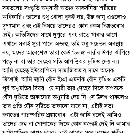
সমতলের সংস্কৃতি অনুযায়ী অত্যন্ত আকর্ষনিয়া শরীরের
অধিকারি। তাদের শুধু খোলা বুকই নয়, উরু জানু এগুলোও
দৃশ্যমান এবং এই বিষয়ে তাদেরও কোন রকম বিব্রতবোধ
নেই। অতিথিদের সাথে দুপুরে এবং রাতে খাবার আগে
এখানে সবাই সুরা পানে অভ্যস্ত, তাই শুধু সচেতন অবস্থায়
নয়, মদের আবেশেও তারা কেউ ‘উলঙ্গ’ নারীর উপর ঝাঁপিয়ে
পড়ে না বা তার দেহের প্রতি আপত্তিকর দৃষ্টিও দেয় না।
আমি যেহেতু ইউরোপিয়ন সামাজিকতার সাথে অনেক
মিশেছি, আমি জানি যৌন ইচ্ছা এমনকি যৌন দৃষ্টিও একটি
পূর্ব অনুমতির বিষয়। যে নারী তার দেহের দিকে অপরকে
যৌন দৃষ্টিতে তাকানোর অনুমতি দেয় নি, সে উলঙ্গ থাকলেও
তার প্রতি যৌন দৃষ্টিতে তাকানো যাবে না, এটাই সভ্য
জগতের পারস্পরিক শ্রদ্ধাবোধ। এটা জানি বলেই আমিও
তাদের দেহ বা পোশাকের দিকে কোন নজরই দেই নি আমার
ফটোগ্রাফিক আগ্রহ ছাড়া। তাই আমার মনে তাদের শরীর