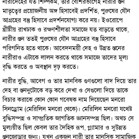
নারীদেহের যত শিল্পকর্ম, তার বেশিরভাগেই নারীর স্তন
মাতৃত্বের প্রয়োজনীয় অঙ্গ হিসাবেই প্রদর্শিত, পুরুষের যৌন
আগ্রহের বস্তু হিসাবে প্রদর্শনযোগ্য করে নয়। ইওরোপে
খ্রীষ্টীয় রাখঢাক ও রক্ষণশীলতা সমাজে যত বাড়তে থাকে,
নারীর স্তন ততই পুরুষের যৌন আগ্রহের বস্তু হিসাবে
পরিগনিত হতে থাকে। আবেদনময়ী দেহ ও উন্নত স্তনের
নারীরাও এটাকে লালন করতে থাকে সমাজে তাদের মূল্য
বৃদ্ধি করতে ও অবস্থান দৃঢ় করতে।
নারীর বুদ্ধি, আবেগ ও তার মানবিক গুণগুলো বাদ দিয়ে তার
দেহ বা স্তনদুটোকে বড় করে দেখা ও সেগুলো দিয়ে তাকে
বিচার করাকে কোন কোন গবেষক নাম দিয়েছেন মনরো
সিনড্রোম (মেরিলিন মনরো থেকে)। মেরিলিন মনরো যথেষ্ট
বুদ্ধিসম্পন্ন ও সাম্প্রতিক জাগতিক জ্ঞানসম্পন্ন ছিল। অথচ সে
মুল্যয়ীত ছিল কেবল তার দৈহিক রূপ, গ্ল্যামার ও সুউন্নত
স্তনজোড়ার জন্য। যখন একজন নারী তার মানসিক সামাজিক