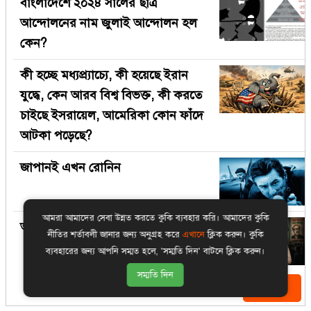
বাংলাদেশে ২০২৪ সালের ছাত্র
আন্দোলনের নাম জুলাই আন্দোলন হল
কেন?
কী হচ্ছে মধ্যপ্র্যাচ্যে, কী হয়েছে ইরান
যুদ্ধে, কেন আরব বিশ্ব বিভক্ত, কী করতে
চাইছে ইসরায়েল, আমেরিকা কোন ফাঁদে
আটকা পড়েছে?
জাপানই এখন রোনিন
আমরা আমাদের সেবা উন্নত করতে কুকি ব্যবহার করি। আমাদের কুকি
আওয়ামী ফ্রেনেমিরা
নীতির শর্তাবলী জানার জন্য অনুগ্রহ করে
এখানে
ক্লিক করুন। কুকি
ব্যবহারের জন্য আপনি সম্মত হলে, 'সম্মতি দিন' বাটনে ক্লিক করুন।
সম্মতি দিন
আরও