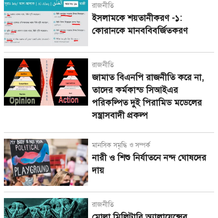
রাজনীতি
ইসলামকে শয়তানীকরণ -১:
কোরানকে মানববিবর্জিতকরণ
রাজনীতি
জামাত বিএনপি রাজনীতি করে না,
তাদের কর্মকান্ড সিআইএর
পরিকল্পিত দুই পিরামিড মডেলের
সন্ত্রাসবাদী প্রকল্প
মানসিক সমৃদ্ধি ও সম্পর্ক
নারী ও শিশু নির্যাতনে নন্দ ঘোষদের
দায়
রাজনীতি
মোল্লা মিলিটারি অ্যালায়েন্সের