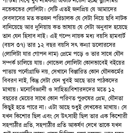
পশ্চিমা বিশ্বে খুব নামকরা একটি নভেল হচ্ছে ভ্লাদিমির
নভেকভের লোলিটা। সেটি এতই জনপ্রিয় যে আমাদের
দেবদাসের মত কতজন পরিচালক যে সেটা নিয়ে ছবি নাটক
বানিয়েছে আর দুনিয়ায় কত ভাষায় যে সেটা অনুবাদ হয়েছে
তান যেন হিসাব নাই। এই গল্পে নায়ক মধ্য বয়সি হামবার্ট
(বয়স ৩৭) তার ১২ বছর বয়সি সৎ কন্যা ডলোরসের
(লোলিটা যার গোপন নাম) প্রেমে পড়ে ও তার সাথে যৌন
সম্পর্ক চালিয়ে যায়। নোভেল লোলিটা কোনভাবেই বইয়ের
পাতায় পর্নোগ্রাফি নয়, সেখানে বিস্তারিত কোন যৌনকর্মের
বিবরণ নাই, কিন্তু সেটা যেন খুবই আছে তার পাঠকদের
মাথায়। মনোবিজ্ঞানী ও সাহিত্যবিশারদদের মতে ১২
বছরের মেয়ের সাথে কোন পরিণত পুরুষের প্রেম, যৌনতা
কিছুই হতে পারে না। এটা আছে শুধুই লেখকের মাথায়। সে
যখন কিশোর ছিল এবং সে উৎসাহী ছিল তার এক কিশোরী
সহপাঠীর প্রতি, সহপাঠীর প্রতি আকর্ষণ দেখে তাকে যখন