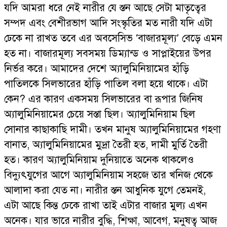
যদি আমরা ধরে নেই নারীর যে স্তন আছে সেটা মাতৃত্বের
সম্পদ এবং বেশীরভাগ আদি সংস্কৃতির মত নারী যদি এটা
ঢেকে না রাখত তবে এর অবসেসিভ ‘বাজারমূল্য’ বেড়ে এমন
হত না। বাজারমূল্য সবসময় ডিম্যান্ড ও সাপ্লাইয়ের উপর
নির্ভর করে। আমাদের দেশে অ্যালুমিনিয়ামের হাঁড়ি
পাতিলকে সিলভারের হাঁড়ি পাতিল বলা হয়ে থাকে। এটা
কেন? এর কারণ একসময় সিলভারের বা রূপার জিনিষ
অ্যালুমিনিয়ামের চেয়ে সস্তা ছিল। অ্যালুমিনিয়াম ছিল
সোনার কাছাকাছি দামী। তখন মানুষ অ্যালুমিনিয়ামের গহণা
বানাত, অ্যালুমিনিয়ামের মুদ্রা তৈরী হত, দামী মুর্তি তৈরী
হত। কারণ অ্যালুমিনিয়াম দুনিয়াতে অনেক থাকলেও
বিদ্যুৎযুগের আগে অ্যালুমিনিয়াম সহজে তার খনিজ থেকে
আলাদা করা যেত না। নারীর স্তন আধুনিক যুগে তেমনই,
এটা আছে কিন্ত ঢেকে রাখা তাই এটার বাজার মুল্য এখন
অনেক। যার ভারে নারীর বুদ্ধি, শিক্ষা, আবেগ, মনুষত্ব আজ