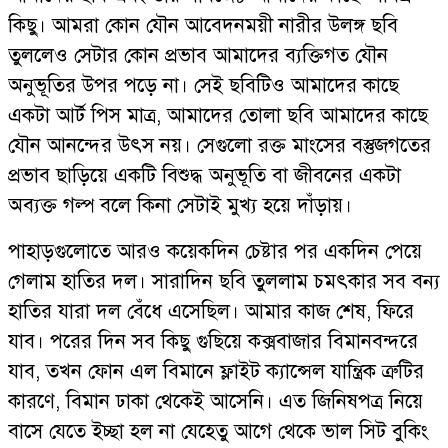
কিছু। আমরা কোন যৌন আবেদনময়ী নারীর উলঙ্গ ছবি
তুললেও সেটার কোন প্রভাব আমাদের ব্যক্তিগত যৌন
অনুভূতির উপর পড়ে না। সেই ছবিটিও আমাদের কাছে
একটা আর্ট পিস মাত্র, আমাদের তোলা ছবি আমাদের কাছে
যৌন আনন্দের উৎস নয়। সেগুলো রক্ত মাংসের বস্তুজগতের
প্রভাব ছাড়িয়ে একটি বিশুদ্ধ অনুভূতি বা জীবনের একটা
অব্যক্ত গল্প বলে কিনা সেটাই মুখ্য হয়ে দাঁড়ায়।
পাহাড়গুলোতে আরও কয়েকদিন চেষ্টার পর একদিন পেয়ে
গেলাম হাতির দল। সারাদিন ছবি তুললাম চমৎকার সব বন্য
হাতির যারা দল বেঁধে এসেছিল। আমার কাজ শেষ, ফিরে
যাব। পরের দিন সব কিছু গুছিয়ে কক্সবাজার বিমানবন্দরে
যাব, তখন ফোন এল বিমানে ফ্লাইট ক্যান্সেল যান্ত্রিক ত্রুটির
কারণে, বিমান ঢাকা থেকেই আসেনি। এত জিনিষপত্র নিয়ে
বাসে যেতে ইচ্ছা হল না যেহেতু আগে থেকে ভাল সিট বুকিং