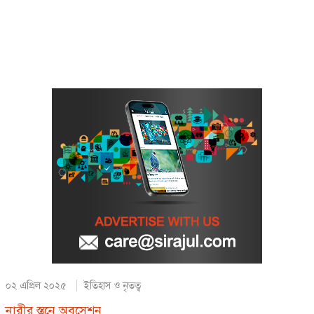
০২ এপ্রিল ২০২৫
ইতিহাস ও নৃতত্ব
নারীর স্তনে অবসেশন