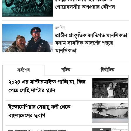
গোয়েবলসীয় অপপ্রচার কৌশল
চলচিত্র
প্রাচীন প্রাকৃতিক জাতিগত মানসিকতা
বনাম সামরিক আদর্শের শহুরে
মানসিকতা
পঠিত
নির্বাচিত
সর্বশেষ
২০২৪ এর মাস্টারমাইন্ড পাচ্ছি না, কিন্তু
পেয়ে গেছি মাস্টার প্ল্যান
ইন্দোনেশিয়ার সেরায়ু নদী থেকে
বাংলাদেশের তুরাগ