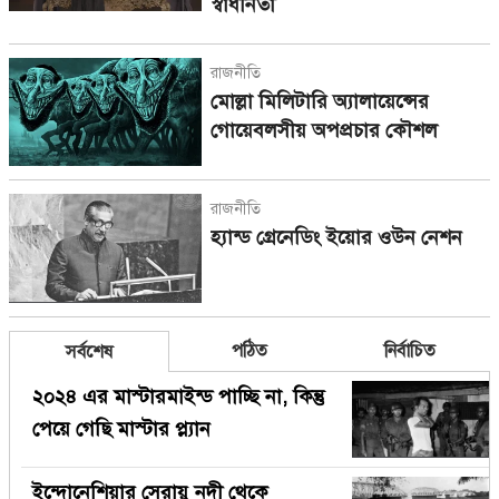
স্বাধীনতা
রাজনীতি
মোল্লা মিলিটারি অ্যালায়েন্সের
গোয়েবলসীয় অপপ্রচার কৌশল
রাজনীতি
হ্যান্ড গ্রেনেডিং ইয়োর ওউন নেশন
পঠিত
নির্বাচিত
সর্বশেষ
২০২৪ এর মাস্টারমাইন্ড পাচ্ছি না, কিন্তু
পেয়ে গেছি মাস্টার প্ল্যান
ইন্দোনেশিয়ার সেরায়ু নদী থেকে