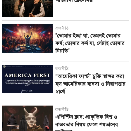
আওয়ামী ফ্রেনেমিরা
রাজনীতি
"তোমার ইচ্ছা যা, তেমনই তোমার
কর্ম; তোমার কর্ম যা, সেটাই তোমার
নিয়তি"
রাজনীতি
“আমেরিকা ফার্স্ট” চুক্তি স্বাক্ষর করা
হল আমেরিকার ব্যবসা ও নিরাপত্তার
স্বার্থে
রাজনীতি
এপিস্টিন ক্লাব: প্রাকৃতিক বিশ্ব ও
বাস্তবতার নিয়ম ফেলে শয়তানের