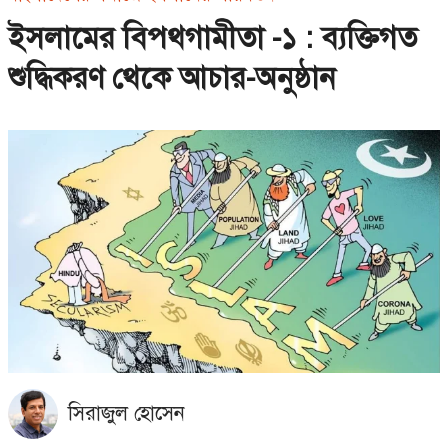
ইসলামের বিপথগামীতা -১ : ব্যক্তিগত
শুদ্ধিকরণ থেকে আচার-অনুষ্ঠান
সিরাজুল হোসেন