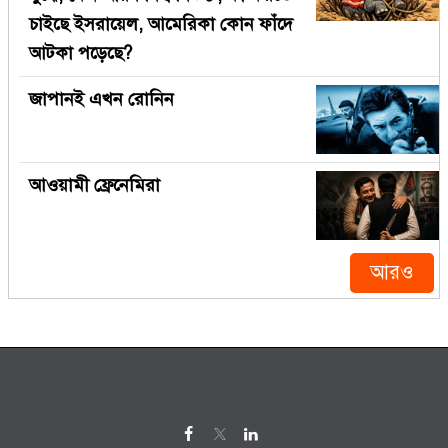
চাইছে ইসরায়েল, আমেরিকা কোন ফাঁদে
আটকা পড়েছে?
জাপানই এখন রোনিন
আওয়ামী ফ্রেনেমিরা
আরও