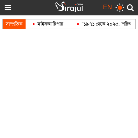
EN
বন্দুক
সাম্প্রতিক
মাইনকা চিপায়
"১৯৭১ থেকে ২০২৫: 'পরিশুদ্ধ' আওয়া