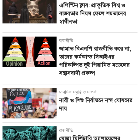
এপিস্টিন ক্লাব: প্রাকৃতিক বিশ্ব ও
বাস্তবতার নিয়ম ফেলে শয়তানের
স্বাধীনতা
রাজনীতি
জামাত বিএনপি রাজনীতি করে না,
তাদের কর্মকান্ড সিআইএর
পরিকল্পিত দুই পিরামিড মডেলের
সন্ত্রাসবাদী প্রকল্প
মানসিক সমৃদ্ধি ও সম্পর্ক
নারী ও শিশু নির্যাতনে নন্দ ঘোষদের
দায়
রাজনীতি
মোল্লা মিলিটারি অ্যালায়েন্সের