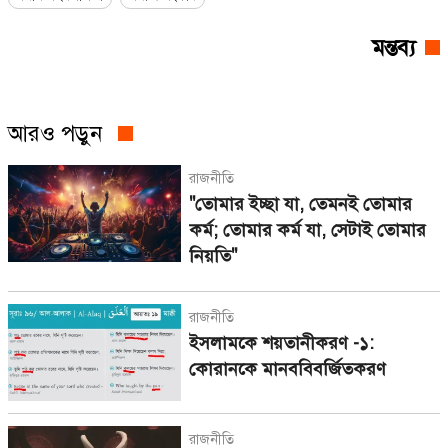
মন্তব্য
আরও পড়ুন
রাজনীতি
"তোমার ইচ্ছা যা, তেমনই তোমার
কর্ম; তোমার কর্ম যা, সেটাই তোমার
নিয়তি"
রাজনীতি
ইসলামকে শয়তানীকরণ -১:
কোরানকে মানববিবর্জিতকরণ
রাজনীতি