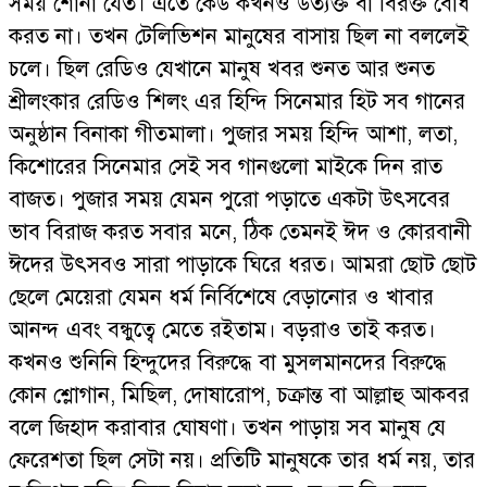
সময় শোনা যেত। এতে কেউ কখনও উত্যক্ত বা বিরক্ত বোধ
করত না। তখন টেলিভিশন মানুষের বাসায় ছিল না বললেই
চলে। ছিল রেডিও যেখানে মানুষ খবর শুনত আর শুনত
শ্রীলংকার রেডিও শিলং এর হিন্দি সিনেমার হিট সব গানের
অনুষ্ঠান বিনাকা গীতমালা। পুজার সময় হিন্দি আশা, লতা,
কিশোরের সিনেমার সেই সব গানগুলো মাইকে দিন রাত
বাজত। পুজার সময় যেমন পুরো পড়াতে একটা উৎসবের
ভাব বিরাজ করত সবার মনে, ঠিক তেমনই ঈদ ও কোরবানী
ঈদের উৎসবও সারা পাড়াকে ঘিরে ধরত। আমরা ছোট ছোট
ছেলে মেয়েরা যেমন ধর্ম নির্বিশেষে বেড়ানোর ও খাবার
আনন্দ এবং বন্ধুত্বে মেতে রইতাম। বড়রাও তাই করত।
কখনও শুনিনি হিন্দুদের বিরুদ্ধে বা মুসলমানদের বিরুদ্ধে
কোন শ্লোগান, মিছিল, দোষারোপ, চক্রান্ত বা আল্লাহু আকবর
বলে জিহাদ করাবার ঘোষণা। তখন পাড়ায় সব মানুষ যে
ফেরেশতা ছিল সেটা নয়। প্রতিটি মানুষকে তার ধর্ম নয়, তার