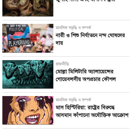
মানসিক সমৃদ্ধি ও সম্পর্ক
নারী ও শিশু নির্যাতনে নন্দ ঘোষদের
দায়
রাজনীতি
মোল্লা মিলিটারি অ্যালায়েন্সের
গোয়েবলসীয় অপপ্রচার কৌশল
মানসিক সমৃদ্ধি ও সম্পর্ক
মাস হিস্টিরিয়া: রাষ্ট্রের বিরুদ্ধে
আসমান কাঁপানো অযৌক্তিক আক্রোশ