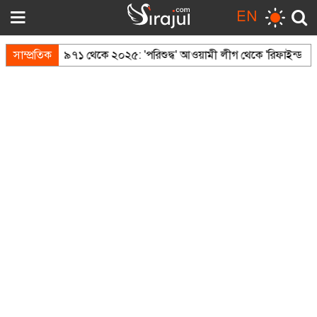
EN
সাম্প্রতিক
"১৯৭১ থেকে ২০২৫: 'পরিশুদ্ধ' আওয়ামী লীগ থেকে 'রিফাইন্ড' ক্যান্