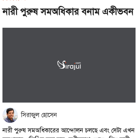
নারী পুরুষ সমঅধিকার বনাম একীভবন
সিরাজুল হোসেন
নারী পুরুষ সমঅধিকারের আন্দোলন চলছে এবং সেটা এখন