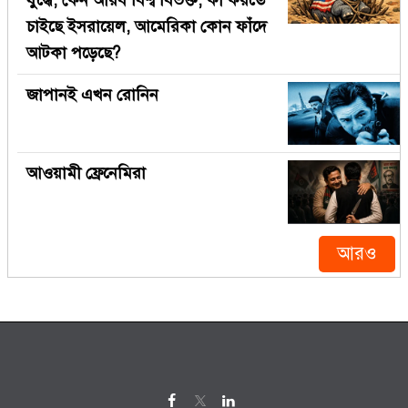
যুদ্ধে, কেন আরব বিশ্ব বিভক্ত, কী করতে
চাইছে ইসরায়েল, আমেরিকা কোন ফাঁদে
আটকা পড়েছে?
জাপানই এখন রোনিন
আওয়ামী ফ্রেনেমিরা
আরও