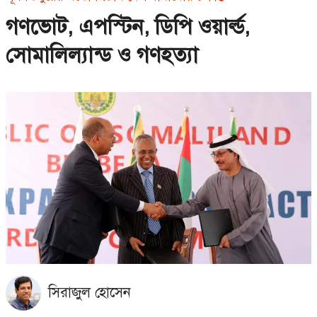
গণভোট, এপস্টিন, ডিপি ওয়ার্ল্ড,
সোমালিল্যান্ড ও গণহত্যা
সিরাজুল হোসেন