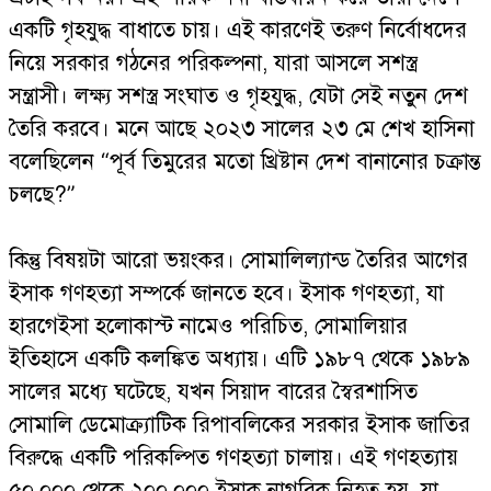
একটি গৃহযুদ্ধ বাধাতে চায়। এই কারণেই তরুণ নির্বোধদের
নিয়ে সরকার গঠনের পরিকল্পনা, যারা আসলে সশস্ত্র
সন্ত্রাসী। লক্ষ্য সশস্ত্র সংঘাত ও গৃহযুদ্ধ, যেটা সেই নতুন দেশ
তৈরি করবে। মনে আছে ২০২৩ সালের ২৩ মে শেখ হাসিনা
বলেছিলেন “পূর্ব তিমুরের মতো খ্রিষ্টান দেশ বানানোর চক্রান্ত
চলছে?”
কিন্তু বিষয়টা আরো ভয়ংকর। সোমালিল্যান্ড তৈরির আগের
ইসাক গণহত্যা সম্পর্কে জানতে হবে। ইসাক গণহত্যা, যা
হারগেইসা হলোকাস্ট নামেও পরিচিত, সোমালিয়ার
ইতিহাসে একটি কলঙ্কিত অধ্যায়। এটি ১৯৮৭ থেকে ১৯৮৯
সালের মধ্যে ঘটেছে, যখন সিয়াদ বারের স্বৈরশাসিত
সোমালি ডেমোক্র্যাটিক রিপাবলিকের সরকার ইসাক জাতির
বিরুদ্ধে একটি পরিকল্পিত গণহত্যা চালায়। এই গণহত্যায়
৫০,০০০ থেকে ২০০,০০০ ইসাক নাগরিক নিহত হয়, যা