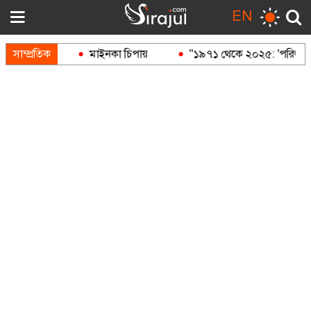
EN
র বন্দুক
সাম্প্রতিক
মাইনকা চিপায়
"১৯৭১ থেকে ২০২৫: 'পরিশুদ্ধ' আও