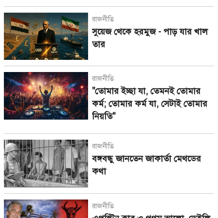
রাজনীতি
সুয়েজ থেকে হরমুজ - পাড় যার খাল
তার
রাজনীতি
"তোমার ইচ্ছা যা, তেমনই তোমার
কর্ম; তোমার কর্ম যা, সেটাই তোমার
নিয়তি"
রাজনীতি
বঙ্গবন্ধু জানতেন জাকার্তা মেথডের
কথা
রাজনীতি