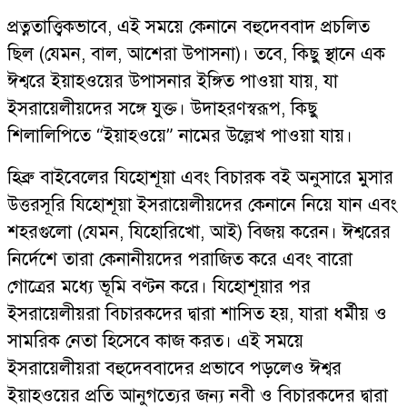
প্রত্নতাত্ত্বিকভাবে, এই সময়ে কেনানে বহুদেববাদ প্রচলিত
ছিল (যেমন, বাল, আশেরা উপাসনা)। তবে, কিছু স্থানে এক
ঈশ্বরে ইয়াহওয়ের উপাসনার ইঙ্গিত পাওয়া যায়, যা
ইসরায়েলীয়দের সঙ্গে যুক্ত। উদাহরণস্বরূপ, কিছু
শিলালিপিতে “ইয়াহওয়ে” নামের উল্লেখ পাওয়া যায়।
হিব্রু বাইবেলের যিহোশূয়া এবং বিচারক বই অনুসারে মুসার
উত্তরসূরি যিহোশূয়া ইসরায়েলীয়দের কেনানে নিয়ে যান এবং
শহরগুলো (যেমন, যিহোরিখো, আই) বিজয় করেন। ঈশ্বরের
নির্দেশে তারা কেনানীয়দের পরাজিত করে এবং বারো
গোত্রের মধ্যে ভূমি বণ্টন করে। যিহোশূয়ার পর
ইসরায়েলীয়রা বিচারকদের দ্বারা শাসিত হয়, যারা ধর্মীয় ও
সামরিক নেতা হিসেবে কাজ করত। এই সময়ে
ইসরায়েলীয়রা বহুদেববাদের প্রভাবে পড়লেও ঈশ্বর
ইয়াহওয়ের প্রতি আনুগত্যের জন্য নবী ও বিচারকদের দ্বারা