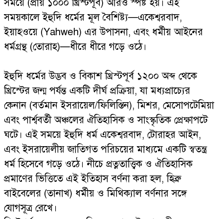
সময়ে (প্রায় ১০০০ খ্রিস্টপূর্ব) আরও স্পষ্ট হয়। এই
সময়কালে ইহুদি ধর্মের মূল বৈশিষ্ট্য—একেশ্বরবাদ,
ইয়াহওয়ে (Yahweh) এর উপাসনা, এবং ধর্মীয় আইনের
ধর্মগ্রন্থ (তোরাহ)—ধীরে ধীরে গড়ে ওঠে।
ইহুদি ধর্মের উদ্ভব ও বিকাশ খ্রিস্টপূর্ব ১২০০ অব্দ থেকে
খ্রিস্টের জন্ম পর্যন্ত একটি দীর্ঘ প্রক্রিয়া, যা মধ্যপ্রাচ্যের
কেনান (বর্তমান ইসরায়েল/ফিলিস্তিন), মিশর, মেসোপটেমিয়া
এবং পার্শ্ববর্তী অঞ্চলের ঐতিহাসিক ও সাংস্কৃতিক প্রেক্ষাপটে
ঘটে। এই সময়ে ইহুদি ধর্ম একেশ্বরবাদ, টোরাহর আইন,
এবং ইসরায়েলীয় জাতিগত পরিচয়ের মাধ্যমে একটি স্বতন্ত্র
ধর্ম হিসেবে গড়ে ওঠে। নীচে প্রত্নতাত্ত্বিক ও ঐতিহাসিক
প্রমাণের ভিত্তিতে এই ইতিহাস বর্ণনা করা হল, হিব্রু
বাইবেলের (তানাখ) ধর্মীয় ও মিথিক্যাল বর্ণনার সঙ্গে
যোগসূত্র রেখে।