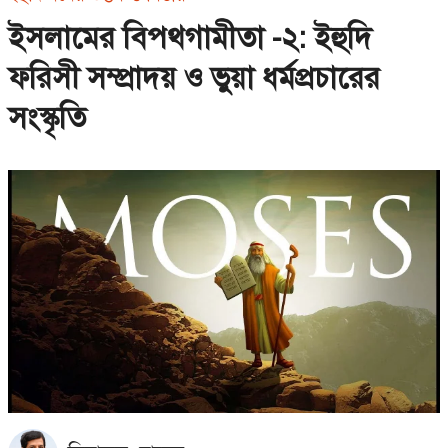
ইসলামের বিপথগামীতা -২: ইহুদি
ফরিসী সম্প্রাদয় ও ভুয়া ধর্মপ্রচারের
সংস্কৃতি