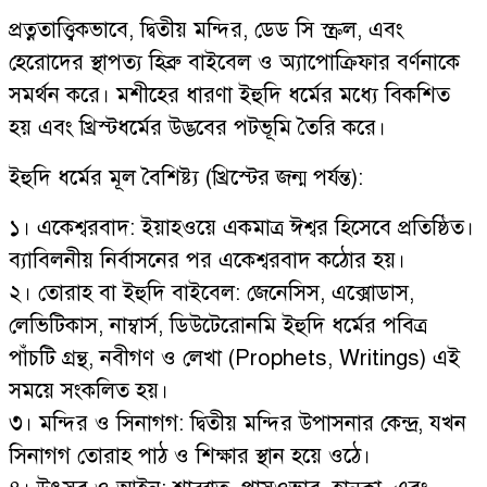
প্রত্নতাত্ত্বিকভাবে, দ্বিতীয় মন্দির, ডেড সি স্ক্রল, এবং
হেরোদের স্থাপত্য হিব্রু বাইবেল ও অ্যাপোক্রিফার বর্ণনাকে
সমর্থন করে। মশীহের ধারণা ইহুদি ধর্মের মধ্যে বিকশিত
হয় এবং খ্রিস্টধর্মের উদ্ভবের পটভূমি তৈরি করে।
ইহুদি ধর্মের মূল বৈশিষ্ট্য (খ্রিস্টের জন্ম পর্যন্ত):
১। একেশ্বরবাদ: ইয়াহওয়ে একমাত্র ঈশ্বর হিসেবে প্রতিষ্ঠিত।
ব্যাবিলনীয় নির্বাসনের পর একেশ্বরবাদ কঠোর হয়।
২। তোরাহ বা ইহুদি বাইবেল: জেনেসিস, এক্সোডাস,
লেভিটিকাস, নাম্বার্স, ডিউটেরোনমি ইহুদি ধর্মের পবিত্র
পাঁচটি গ্রন্থ, নবীগণ ও লেখা (Prophets, Writings) এই
সময়ে সংকলিত হয়।
৩। মন্দির ও সিনাগগ: দ্বিতীয় মন্দির উপাসনার কেন্দ্র, যখন
সিনাগগ তোরাহ পাঠ ও শিক্ষার স্থান হয়ে ওঠে।