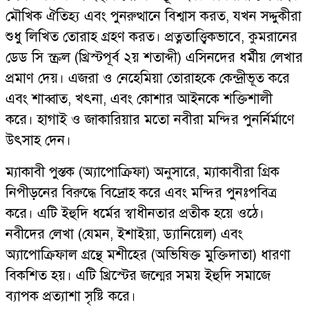
মৌখিক ঐতিহ্য এবং পুনরুত্থানে বিশ্বাস করত, যখন সদ্দুকীরা
শুধু লিখিত তোরাহ গ্রহণ করত। প্রত্নতাত্ত্বিকভাবে, কুমরানের
ডেড সি স্ক্রল (খ্রিস্টপূর্ব ২য় শতাব্দী) এসিনদের ধর্মীয় লেখার
প্রমাণ দেয়। এজরা ও নেহেমিয়া তোরাহকে কেন্দ্রীভূত করে
এবং শাব্বাত, খৎনা, এবং কোশার আইনকে শক্তিশালী
করে। হাগাই ও জাকারিয়ার মতো নবীরা মন্দির পুনর্নির্মাণে
উৎসাহ দেন।
ম্যাকাবী পুস্তক (অ্যাপোক্রিফা) অনুসারে, ম্যাকাবীরা গ্রিক
নিপীড়নের বিরুদ্ধে বিদ্রোহ করে এবং মন্দির পুনঃপবিত্র
করে। এটি ইহুদি ধর্মের স্বাধীনতার প্রতীক হয়ে ওঠে।
নবীদের লেখা (যেমন, ইশাইয়া, ড্যানিয়েল) এবং
অ্যাপোক্রিফাল গ্রন্থে মশীহের (অভিষিক্ত মুক্তিদাতা) ধারণা
বিকশিত হয়। এটি খ্রিস্টের জন্মের সময় ইহুদি সমাজে
ব্যাপক প্রত্যাশা সৃষ্টি করে।