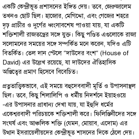
একটি কেন্দ্রীভূত প্রশাসনের ইঙ্গিত দেয়। তবে, জেরুজালেম
তখনও ছোট ছিল। হাজোর, মেগিদ্দো, এবং গেজের শহরে
দৃঢ় প্রাচীর ও দুর্গের ধ্বংসাবশেষ পাওয়া যায়, যা একটি
শক্তিশালী রাজতন্ত্রের সঙ্গে যুক্ত। কিছু পণ্ডিত এগুলোকে রাজা
সলোমনের সময়ের সঙ্গে সম্পর্কিত মনে করেন, যদিও এটি
বিতর্কিত। তেল দান স্টেলে “দাউদের বংশ” (House of
David) এর উল্লেখ রয়েছে, যা দাউদের ঐতিহাসিক
অস্তিত্বের প্রমাণ হিসেবে বিবেচিত।
প্রত্নতাত্ত্বিকভাবে, এই সময়ে বহুদেববাদী মূর্তি ও উপাসনাস্থল
ছিল। তবে, কিছু শিলালিপি ও ধর্মীয় নিদর্শনে ইয়াহওয়ে
-এর উপাসনার প্রাধান্য দেখা যায়, যা ইহুদি ধর্মের
একেশ্বরবাদী পরিচয়কে শক্তিশালী করে। ফিলিস্তিনীদের সঙ্গে
সংঘর্ষ এবং আঞ্চলিক শক্তি (যেমন, মোয়াব, এদোম) এর
উত্থান ইসরায়েলীয়দের কেন্দ্রীভূত শাসনের দিকে ঠেলে দেয়।