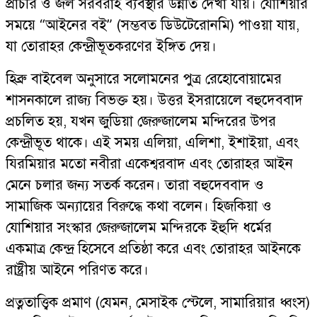
প্রাচীর ও জল সরবরাহ ব্যবস্থার উন্নতি দেখা যায়। যোশিয়ার
সময়ে “আইনের বই” (সম্ভবত ডিউটেরোনমি) পাওয়া যায়,
যা তোরাহর কেন্দ্রীভূতকরণের ইঙ্গিত দেয়।
হিব্রু বাইবেল অনুসারে সলোমনের পুত্র রেহোবোয়ামের
শাসনকালে রাজ্য বিভক্ত হয়। উত্তর ইসরায়েলে বহুদেববাদ
প্রচলিত হয়, যখন জুডিয়া জেরুজালেম মন্দিরের উপর
কেন্দ্রীভূত থাকে। এই সময় এলিয়া, এলিশা, ইশাইয়া, এবং
যিরমিয়ার মতো নবীরা একেশ্বরবাদ এবং তোরাহর আইন
মেনে চলার জন্য সতর্ক করেন। তারা বহুদেববাদ ও
সামাজিক অন্যায়ের বিরুদ্ধে কথা বলেন। হিজকিয়া ও
যোশিয়ার সংস্কার জেরুজালেম মন্দিরকে ইহুদি ধর্মের
একমাত্র কেন্দ্র হিসেবে প্রতিষ্ঠা করে এবং তোরাহর আইনকে
রাষ্ট্রীয় আইনে পরিণত করে।
প্রত্নতাত্ত্বিক প্রমাণ (যেমন, মেসাইক স্টেলে, সামারিয়ার ধ্বংস)