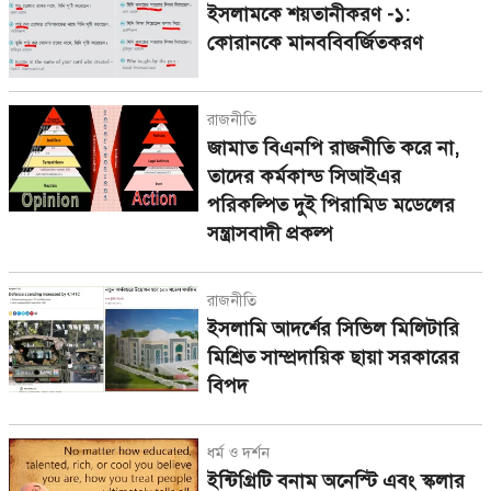
ইসলামকে শয়তানীকরণ -১:
কোরানকে মানববিবর্জিতকরণ
রাজনীতি
জামাত বিএনপি রাজনীতি করে না,
তাদের কর্মকান্ড সিআইএর
পরিকল্পিত দুই পিরামিড মডেলের
সন্ত্রাসবাদী প্রকল্প
রাজনীতি
ইসলামি আদর্শের সিভিল মিলিটারি
মিশ্রিত সাম্প্রদায়িক ছায়া সরকারের
বিপদ
ধর্ম ও দর্শন
ইন্টিগ্রিটি বনাম অনেস্টি এবং স্কলার