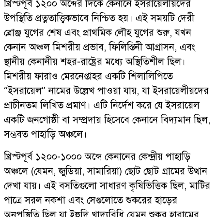
খ্রিস্টপূর্ব ১২০০ অব্দের দিকে কেনানে ইসরায়েলীয়দের
উপস্থিতি প্রত্নতাত্ত্বিকভাবে নিশ্চিত হয়। এই সময়টি দেরী
ব্রোঞ্জ যুগের শেষ এবং প্রাথমিক লৌহ যুগের শুরু, যখন
কেনান অঞ্চল মিশরীয় প্রভাব, ফিলিস্তিনী আগ্রাসন, এবং
স্থানীয় কেনানীয় শহর-রাষ্ট্রের মধ্যে অস্থিতিশীল ছিল।
মিশরীয় ফারাও মেরনেপ্তাহর একটি শিলালিপিতে
“ইসরায়েল” নামের উল্লেখ পাওয়া যায়, যা ইসরায়েলীয়দের
প্রাচীনতম লিখিত প্রমাণ। এটি নির্দেশ করে যে ইসরায়েল
একটি জনগোষ্ঠী বা সম্প্রদায় হিসেবে কেনানে বিদ্যমান ছিল,
সম্ভবত পাহাড়ি অঞ্চলে।
খ্রিস্টপূর্ব ১২০০-১০০০ অব্দে কেনানের কেন্দ্রীয় পাহাড়ি
অঞ্চলে (যেমন, জুডিয়া, সামারিয়া) ছোট ছোট গ্রামের উত্থান
দেখা যায়। এই বসতিগুলো সাধারণ কৃষিভিত্তিক ছিল, মাটির
পাত্রে সরল নকশা এবং সেগুলোতে শুকরের হাড়ের
অনুপস্থিতি ছিল যা ইহুদি খাদ্যবিধি যেমন শুকর হারামের