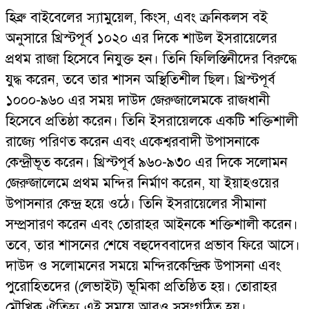
হিব্রু বাইবেলের স্যামুয়েল, কিংস, এবং ক্রনিকলস বই
অনুসারে খ্রিস্টপূর্ব ১০২০ এর দিকে শাউল ইসরায়েলের
প্রথম রাজা হিসেবে নিযুক্ত হন। তিনি ফিলিস্তিনীদের বিরুদ্ধে
যুদ্ধ করেন, তবে তার শাসন অস্থিতিশীল ছিল। খ্রিস্টপূর্ব
১০০০-৯৬০ এর সময় দাউদ জেরুজালেমকে রাজধানী
হিসেবে প্রতিষ্ঠা করেন। তিনি ইসরায়েলকে একটি শক্তিশালী
রাজ্যে পরিণত করেন এবং একেশ্বরবাদী উপাসনাকে
কেন্দ্রীভূত করেন। খ্রিস্টপূর্ব ৯৬০-৯৩০ এর দিকে সলোমন
জেরুজালেমে প্রথম মন্দির নির্মাণ করেন, যা ইয়াহওয়ের
উপাসনার কেন্দ্র হয়ে ওঠে। তিনি ইসরায়েলের সীমানা
সম্প্রসারণ করেন এবং তোরাহর আইনকে শক্তিশালী করেন।
তবে, তার শাসনের শেষে বহুদেববাদের প্রভাব ফিরে আসে।
দাউদ ও সলোমনের সময়ে মন্দিরকেন্দ্রিক উপাসনা এবং
পুরোহিতদের (লেভাইট) ভূমিকা প্রতিষ্ঠিত হয়। তোরাহর
মৌখিক ঐতিহ্য এই সময়ে আরও সুসংগঠিত হয়।