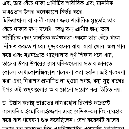
এবং তার বেঁচে থাকা প্রাণীটির শারীরিক এবং মানসিক
অখণ্ডতার উপর অনেকাংশে নির্ভর করে।
চিড়িয়াখানা বা বন্দী বাঘের জন্য শারীরিক সুস্থতাই তার
বেঁচে থাকার জন্য যথেষ্ট। কিন্তু বন্য প্রাণীর জন্য তার
শারীরিক এবং মানসিক কর্মক্ষমতা একত্রে তার বেঁচে থাকা
নিশ্চিত করতে পারে। সুন্দরবনের বাঘ, যারা লোনা জল পান
করে এবং ম্যানগ্রোভ গাছপালায় পূর্ণ শিকার ধরে খায়,
তাদের উপর উপরের রাসায়নিকগুলোর প্রভাব জানতে
কোনো ফার্মাকোলজিক্যাল গবেষণা করা হয়নি। এই গবেষণা
করা এবং নিরাপদ প্রমাণিত না হওয়া পর্যন্ত, বন্য সুস্থ বাঘের
উপর এই ওষুধগুলোর আর কোনো প্রয়োগ করা উচিত নয়।
ড. উল্লাস করান্থ ভারতের নাগরহোল রিজার্ভ ফরেস্টে
রাসায়নিক ইমোবিলাইজেশন এবং রেডিও-কলারিং ব্যবহার
করে বাঘ গবেষণা শুরু করেছিলেন। বেশ কয়েকটি বাঘের
মৃত্যুর পর ভারতের চিফ ওয়াইল্ডলাইফ ওয়ার্ডেন (আমাদের