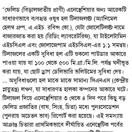
“ফেলিড (বিড়ালজাতীয় প্রাণী) এনেস্থেশিয়ার জন্য আরেকটি
সাধারণভাবে ব্যবহৃত ওষুধ হল টিলাজল® (অ্যানিমেল
হেলথ গ্রুপ, এ.এইচ. রবিন্স কো.), যেটা জোলেটিল® নামে
বাজারজাত করা হয় (রিডিং ল্যাবরেটরিজ), যা টাইলেটামিন
এইচসিএল এবং জোলাজেপাম এইচসিএল-এর ১:১ সমন্বয়।
টিলাজলের একটি সুবিধা হল এটি শুকনো পাউডার আকারে
পাওয়া যায় যা ১০০ থেকে ৫০০ মি.গ্রা./মি.লি. পর্যন্ত ঘনীভূত
করা যায়, যা ছোট ড্রাগ ডেলিভারি ভলিউমের সুবিধা দেয়।
… অসুবিধাগুলো হল মাঝে মাঝে সামান্য সিএনএস (কেন্দ্রীয়
স্নায়ুতন্ত্র) লক্ষণ, যা সাধারণত হালকা কম্পনের আকারে ঘটে।
টিলাজল দিয়ে এনেস্থেশিয়ার ৩ থেকে ৪ দিন পরে কিছু বড়
ফেলিড প্রজাতির (বাঘ, সিংহ, চিতা) মধ্যে পুনঃসেডেশন
(পুনরায় অচেতন ভাব) রিপোর্ট করা হয়েছে। এই সমস্যায়
আক্রান্ত চিতারা প্রাথমিকভাবে দীর্ঘায়িত এনেস্থেটিক পর্বের