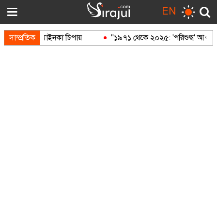
EN
সাম্প্রতিক
মাইনকা চিপায়
"১৯৭১ থেকে ২০২৫: 'পরিশুদ্ধ' আওয়ামী লীগ থেক