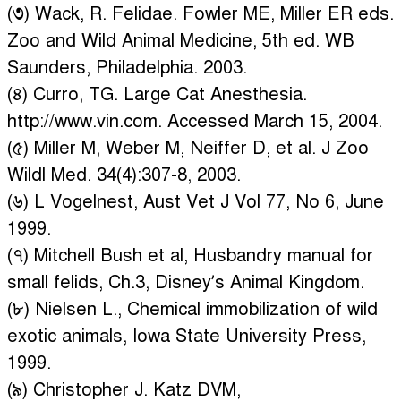
(৩) Wack, R. Felidae. Fowler ME, Miller ER eds.
Zoo and Wild Animal Medicine, 5th ed. WB
Saunders, Philadelphia. 2003.
(৪) Curro, TG. Large Cat Anesthesia.
http://www.vin.com. Accessed March 15, 2004.
(৫) Miller M, Weber M, Neiffer D, et al. J Zoo
Wildl Med. 34(4):307-8, 2003.
(৬) L Vogelnest, Aust Vet J Vol 77, No 6, June
1999.
(৭) Mitchell Bush et al, Husbandry manual for
small felids, Ch.3, Disney’s Animal Kingdom.
(৮) Nielsen L., Chemical immobilization of wild
exotic animals, Iowa State University Press,
1999.
(৯) Christopher J. Katz DVM,