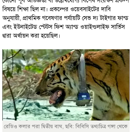
কোনো পূর্ব অভিজ্ঞতা বা উল্লেখযোগ্য বিশেষ সংরক্ষণ প্রক্ল্প
বিষয়ে শিক্ষা ছিল না। প্রকল্পের ওয়েবসাইটের দাবি
অনুযায়ী, প্রাথমিক গবেষণার পর্যায়টি সেভ দ্য টাইগার ফান্ড
এবং ইউনাইটেড স্টেটস ফিশ অ্যান্ড ওয়াইল্ডলাইফ সার্ভিস
দ্বারা অর্থায়ন করা হয়েছিল।
রেডিও কলার পরা দ্বিতীয় বাঘ, ছবি: বিবিসি তথ্যচিত্র গঙ্গা থেকে