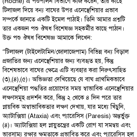
(Roche) এ পশুপালন বিভাগে কাজ করেন, তার কাছে
টিলাজল দিয়ে বন্য বাঘের উপর এনেস্থেশিয়ার প্রভাব
সম্পর্কে জানতে একটি ইমেল পাঠাই। তিনি আমার প্রশ্নটি
তার একজন পশু ঔষধ বিশেষজ্ঞ সহকর্মীর কাছে পাঠান।
উক্ত পশু ঔষধ বিশেষজ্ঞ আমাকে লিখেন:
“টিলাজল (টাইলেটামিন/জোলাজেপাম) বিভিন্ন বন্য বিড়াল
প্রজাতির জন্য এনেস্থেশিয়ার জন্য ব্যবহৃত হয়, কিন্তু
বিশেষভাবে বাঘের ক্ষেত্রে এটি ব্যবহার করা নিরুৎসাহিত
(৩),(৪),(৫)। অভিজ্ঞতা দেখিয়েছে যে বাঘ প্রাথমিকভাবে
এনেস্থেশিয়া পদ্ধতির প্রয়োগের সময় স্বাভাবিক এনেস্থেশিয়ার
লক্ষণসমূহ প্রদর্শন করে, কিন্তু ২ থেকে ৪ দিন পরে তার
স্নায়বিক অস্বাভাবিকতার লক্ষণ দেখায়, যার মধ্যে খিঁচুনি,
অ্যাটাক্সিয়া (Ataxia) এবং প্যারেসিস (Paresis) অন্তর্ভুক্ত
(৪)। অ্যাটাক্সিয়া হল স্নায়ুতন্ত্রের একটি রোগ যা সমন্বয় এবং
ভারসাম্য রক্ষার ক্ষমতাকে প্রভাবিত করে এবং প্যারেসিস হল