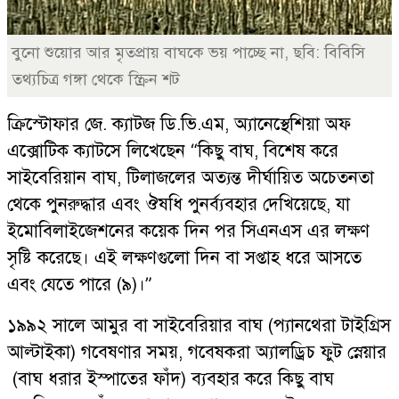
বুনো শুয়োর আর মৃতপ্রায় বাঘকে ভয় পাচ্ছে না, ছবি: বিবিসি
তথ্যচিত্র গঙ্গা থেকে স্ক্রিন শট
ক্রিস্টোফার জে. ক্যাটজ ডি.ভি.এম, অ্যানেস্থেশিয়া অফ
এক্সোটিক ক্যাটসে লিখেছেন “কিছু বাঘ, বিশেষ করে
সাইবেরিয়ান বাঘ, টিলাজলের অত্যন্ত দীর্ঘায়িত অচেতনতা
থেকে পুনরুদ্ধার এবং ঔষধি পুনর্ব্যবহার দেখিয়েছে, যা
ইমোবিলাইজেশনের কয়েক দিন পর সিএনএস এর লক্ষণ
সৃষ্টি করেছে। এই লক্ষণগুলো দিন বা সপ্তাহ ধরে আসতে
এবং যেতে পারে (৯)।”
১৯৯২ সালে আমুর বা সাইবেরিয়ার বাঘ (প্যানথেরা টাইগ্রিস
আল্টাইকা) গবেষণার সময়, গবেষকরা অ্যালড্রিচ ফুট স্নেয়ার
(বাঘ ধরার ইস্পাতের ফাঁদ) ব্যবহার করে কিছু বাঘ