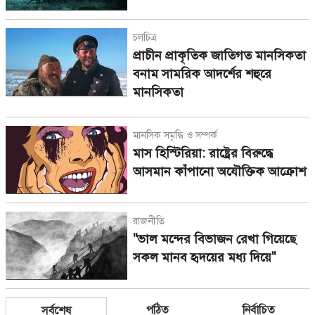
চলচিত্র
প্রাচীন প্রাকৃতিক জাতিগত মানসিকতা
বনাম সামরিক আদর্শের শহুরে
মানসিকতা
মানসিক সমৃদ্ধি ও সম্পর্ক
মাস হিস্টিরিয়া: রাষ্ট্রের বিরুদ্ধে
আসমান কাঁপানো অযৌক্তিক আক্রোশ
রাজনীতি
"ভাল মন্দের বিভাজন রেখা গিয়েছে
সকল মানব হৃদয়ের মধ্য দিয়ে"
পঠিত
নির্বাচিত
সর্বশেষ