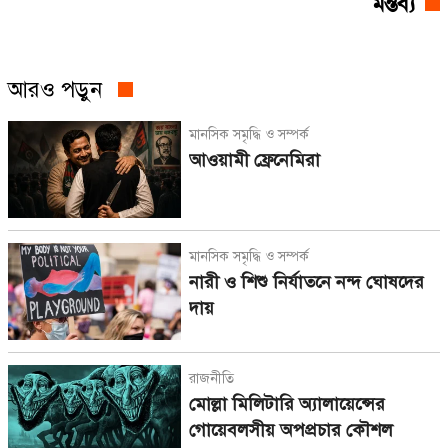
মন্তব্য
আরও পড়ুন
মানসিক সমৃদ্ধি ও সম্পর্ক
আওয়ামী ফ্রেনেমিরা
মানসিক সমৃদ্ধি ও সম্পর্ক
নারী ও শিশু নির্যাতনে নন্দ ঘোষদের
দায়
রাজনীতি
মোল্লা মিলিটারি অ্যালায়েন্সের
গোয়েবলসীয় অপপ্রচার কৌশল