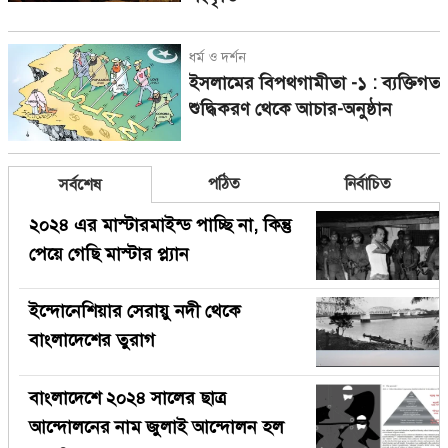
ধর্ম ও দর্শন
ইসলামের বিপথগামীতা -১ : ব্যক্তিগত
শুদ্ধিকরণ থেকে আচার-অনুষ্ঠান
পঠিত
নির্বাচিত
সর্বশেষ
২০২৪ এর মাস্টারমাইন্ড পাচ্ছি না, কিন্তু
পেয়ে গেছি মাস্টার প্ল্যান
ইন্দোনেশিয়ার সেরায়ু নদী থেকে
বাংলাদেশের তুরাগ
বাংলাদেশে ২০২৪ সালের ছাত্র
আন্দোলনের নাম জুলাই আন্দোলন হল