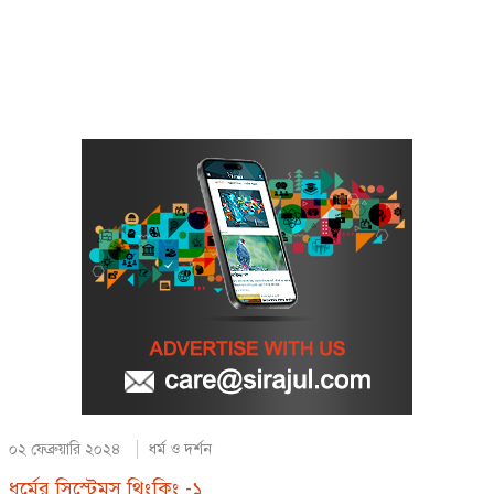
০২ ফেব্রুয়ারি ২০২৪
ধর্ম ও দর্শন
ধর্মের সিস্টেমস থিংকিং -১