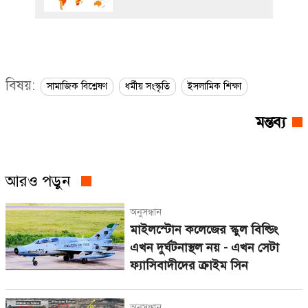
বিষয়:
সামাজিক বিশ্লেষণ
ধর্মীয় সংস্কৃতি
ইসলামিক শিক্ষা
মন্তব্য
আরও পড়ুন
অনুসন্ধান
মাইলস্টোন কলেজের স্কুল বিল্ডিং
এখন দুর্ঘটনাস্থল নয় - এখন সেটা
ফ্যাসিবাদীদের ক্রাইম সিন
অনুসন্ধান