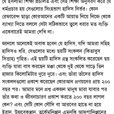
যে ইসলামী শিক্ষা প্রচলিত এবং সেই শিক্ষা অনুসরণ করে যে
ধর্মপ্রচার হয় সেগুলোর সিংহভাগ হাদিস নির্ভর। কোন
রেফারেন্স ছাড়া কোরআনের একটি আয়াত নিয়ে নিজে থেকে
ব্যাখ্যা দিতে বললে সেটা সঠিকভাবে তুলে ধরার মত ব্যক্তি
একেবারেই আমরা দেখি না।
জানলে অনেকেই অবাক হবেন যে হাদিস, যদি আমরা সহিহ
হাদিসও ধরি, সেগুলোর মধ্যে ছয়টি সংকলন (কিতাবুস
সিত্তাহ) গৃহিত। এই ছয়টি হাদিস গ্রন্থ সংকলিত করেছেন ছয়
ব্যক্তি যারা বাস করছেন মক্কা থেকে দুই থেকে সাড়ে তিন
হাজার কিলোমিটার দুরে দুরে। এবং তাঁরা তাঁদের হাদিস
সংকলনগুলো প্রকাশ করেছেন কোরআন প্রণয়নের প্রায় ২০০
বছর পর। আমার মনে প্রশ্ন একজন মানুষ মারা যাবার পর
তাঁর কথা ও জীবনাচারণ প্রকাশ করতে ২০০ বছর লাগল
কেন? এবং সেটি কোন সৌদি বা আরবের হাতে না হয়ে
ইরান, উজবেকস্থান, তুর্কেমনিস্তান এমনকি আফগানিস্তানের