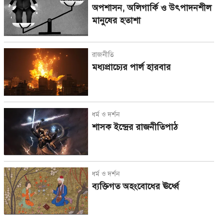
অপশাসন, অলিগার্কি ও উৎপাদনশীল
মানুষের হতাশা
রাজনীতি
মধ্যপ্রাচ্যের পার্ল হারবার
ধর্ম ও দর্শন
শাসক ইন্দ্রের রাজনীতিপাঠ
ধর্ম ও দর্শন
ব্যক্তিগত অহংবোধের ঊর্ধ্বে