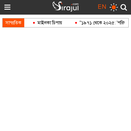
EN
 বন্দুক
সাম্প্রতিক
মাইনকা চিপায়
"১৯৭১ থেকে ২০২৫: 'পরিশুদ্ধ' আও