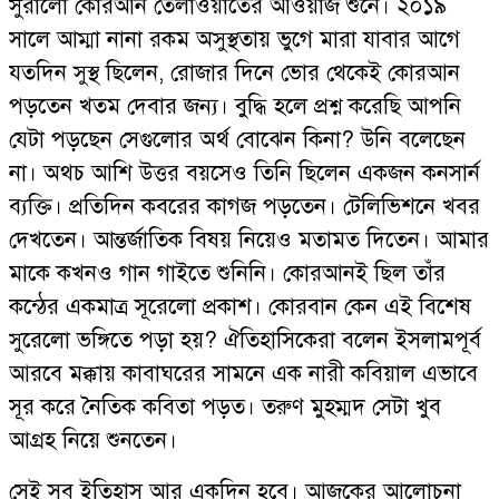
সুরালো কোরআন তেলাওয়াতের আওয়াজ শুনে। ২০১৯
সালে আম্মা নানা রকম অসুস্থতায় ভুগে মারা যাবার আগে
যতদিন সুস্থ ছিলেন, রোজার দিনে ভোর থেকেই কোরআন
পড়তেন খতম দেবার জন্য। বুদ্ধি হলে প্রশ্ন করেছি আপনি
যেটা পড়ছেন সেগুলোর অর্থ বোঝেন কিনা? উনি বলেছেন
না। অথচ আশি উত্তর বয়সেও তিনি ছিলেন একজন কনসার্ন
ব্যক্তি। প্রতিদিন কবরের কাগজ পড়তেন। টেলিভিশনে খবর
দেখতেন। আন্তর্জাতিক বিষয় নিয়েও মতামত দিতেন। আমার
মাকে কখনও গান গাইতে শুনিনি। কোরআনই ছিল তাঁর
কন্ঠের একমাত্র সূরেলো প্রকাশ। কোরবান কেন এই বিশেষ
সুরেলো ভঙ্গিতে পড়া হয়? ঐতিহাসিকেরা বলেন ইসলামপূর্ব
আরবে মক্কায় কাবাঘরের সামনে এক নারী কবিয়াল এভাবে
সূর করে নৈতিক কবিতা পড়ত। তরুণ মুহম্মদ সেটা খুব
আগ্রহ নিয়ে শুনতেন।
সেই সব ইতিহাস আর একদিন হবে। আজকের আলোচনা