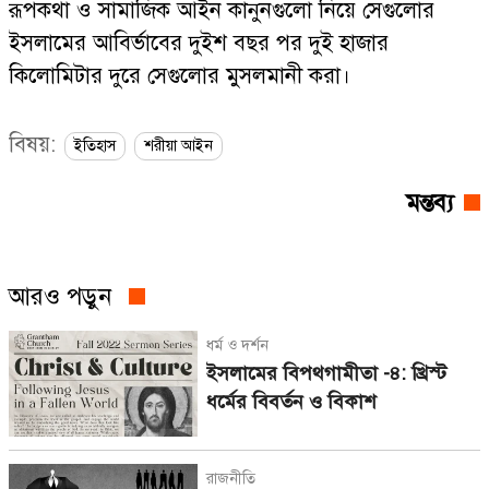
রূপকথা ও সামাজিক আইন কানুনগুলো নিয়ে সেগুলোর
ইসলামের আবির্ভাবের দুইশ বছর পর দুই হাজার
কিলোমিটার দুরে সেগুলোর মুসলমানী করা।
বিষয়:
ইতিহাস
শরীয়া আইন
মন্তব্য
আরও পড়ুন
ধর্ম ও দর্শন
ইসলামের বিপথগামীতা -৪: খ্রিস্ট
ধর্মের বিবর্তন ও বিকাশ
রাজনীতি