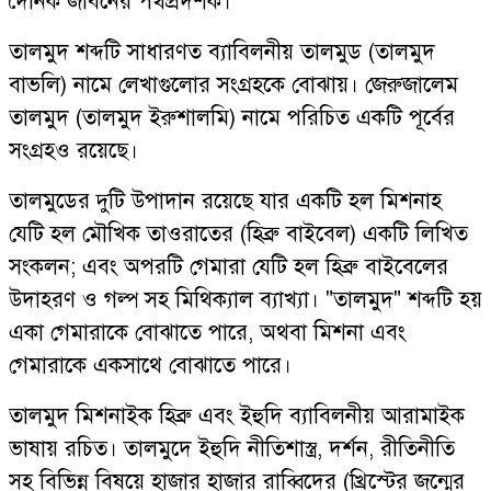
দৈনিক জীবনের পথপ্রদর্শক।
তালমুদ শব্দটি সাধারণত ব্যাবিলনীয় তালমুড (তালমুদ
বাভলি) নামে লেখাগুলোর সংগ্রহকে বোঝায়। জেরুজালেম
তালমুদ (তালমুদ ইরুশালমি) নামে পরিচিত একটি পূর্বের
সংগ্রহও রয়েছে।
তালমুডের দুটি উপাদান রয়েছে যার একটি হল মিশনাহ
যেটি হল মৌখিক তাওরাতের (হিব্রু বাইবেল) একটি লিখিত
সংকলন; এবং অপরটি গেমারা যেটি হল হিব্রু বাইবেলের
উদাহরণ ও গল্প সহ মিথিক্যাল ব্যাখ্যা। "তালমুদ" শব্দটি হয়
একা গেমারাকে বোঝাতে পারে, অথবা মিশনা এবং
গেমারাকে একসাথে বোঝাতে পারে।
তালমুদ মিশনাইক হিব্রু এবং ইহুদি ব্যাবিলনীয় আরামাইক
ভাষায় রচিত। তালমুদে ইহুদি নীতিশাস্ত্র, দর্শন, রীতিনীতি
সহ বিভিন্ন বিষয়ে হাজার হাজার রাব্বিদের (খ্রিস্টের জন্মের